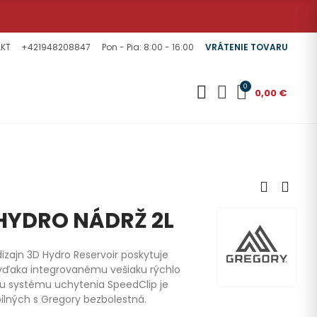
KT
+421948208847
Pon - Pia: 8:00 - 16:00
VRÁTENIE TOVARU
0
0,00 €
HYDRO NÁDRŽ 2L
izajn 3D Hydro Reservoir poskytuje
 a vďaka integrovanému vešiaku rýchlo
 systému uchytenia SpeedClip je
ilných s Gregory bezbolestná.