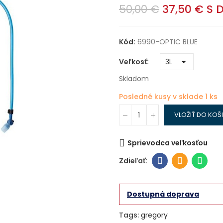
50,00 €
37,50 €
S 
Kód:
6990-OPTIC BLUE
Veľkosť
Skladom
Posledné kusy v sklade
1 ks
VLOŽIŤ DO KOŠ
Sprievodca veľkosťou
Dostupná doprava
Tags:
gregory