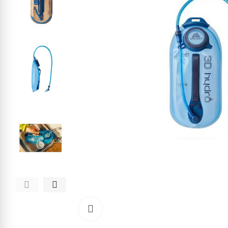
Kliknite pre zväčšenie