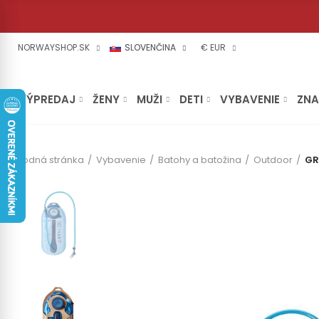
NORWAYSHOP.SK
SLOVENČINA
€ EUR
VÝPREDAJ
ŽENY
MUŽI
DETI
VYBAVENIE
ZN
Úvodná stránka
Vybavenie
Batohy a batožina
Outdoor
GR