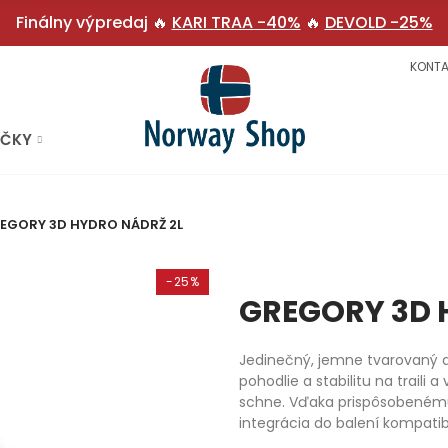
Finálny výpredaj 🔥
KARI TRAA -40%
🔥
DEVOLD -25%
KONTA
AČKY
EGORY 3D HYDRO NÁDRŽ 2L
-25%
GREGORY 3D 
Jedinečný, jemne tvarovaný d
pohodlie a stabilitu na traili
schne. Vďaka prispôsobenému
integrácia do balení kompatib