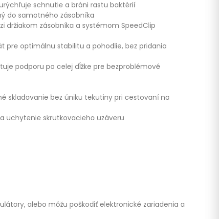
ýchľuje schnutie a bráni rastu baktérií
aný do samotného zásobníka
dzi držiakom zásobníka a systémom SpeedClip
 pre optimálnu stabilitu a pohodlie, bez pridania
tuje podporu po celej dĺžke pre bezproblémové
 skladovanie bez úniku tekutiny pri cestovaní na
 a uchytenie skrutkovacieho uzáveru
látory, alebo môžu poškodiť elektronické zariadenia a