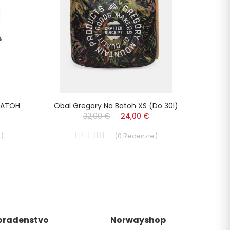
BATOH
Obal Gregory Na Batoh XS (do 30l)
RAIDL
32,00 €
24,00 €
e
)
(
0
Recenzie
)
oradenstvo
Norwayshop