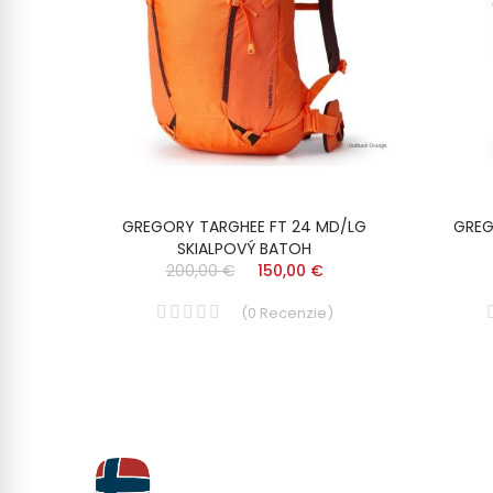
22l
GREGORY TARGHEE FT 24 MD/LG
GREG
SKIALPOVÝ BATOH
200,00 €
150,00 €
)
(
0
Recenzie
)