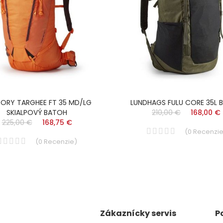
ORY TARGHEE FT 35 MD/LG
LUNDHAGS FULU CORE 35L 
SKIALPOVÝ BATOH
210,00 €
168,00 €
225,00 €
168,75 €
(
0
Recenzi
(
0
Recenzie
)
Zákaznícky servis
P