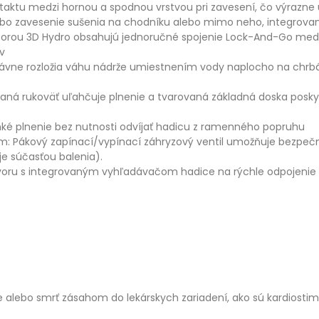
aktu medzi hornou a spodnou vrstvou pri zavesení, čo výrazne ur
lebo zavesenie sušenia na chodníku alebo mimo neho, integrov
dporou 3D Hydro obsahujú jednoručné spojenie Lock-And-Go me
v
právne rozložia váhu nádrže umiestnením vody naplocho na chrbát
aná rukoväť uľahčuje plnenie a tvarovaná základná doska posky
ahké plnenie bez nutnosti odvíjať hadicu z ramenného popruhu
m: Pákový zapínací/vypínací záhryzový ventil umožňuje bezpečné
e súčasťou balenia).
otvoru s integrovaným vyhľadávačom hadice na rýchle odpojenie
 alebo smrť zásahom do lekárskych zariadení, ako sú kardiostimu