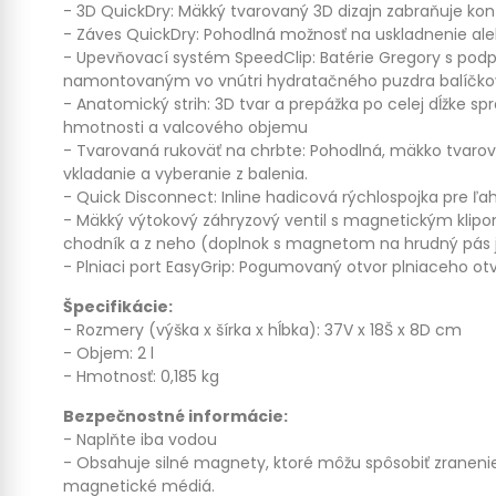
- 3D QuickDry: Mäkký tvarovaný 3D dizajn zabraňuje kont
- Záves QuickDry: Pohodlná možnosť na uskladnenie a
- Upevňovací systém SpeedClip: Batérie Gregory s po
namontovaným vo vnútri hydratačného puzdra balíčko
- Anatomický strih: 3D tvar a prepážka po celej dĺžke s
hmotnosti a valcového objemu
- Tvarovaná rukoväť na chrbte: Pohodlná, mäkko tvarov
vkladanie a vyberanie z balenia.
- Quick Disconnect: Inline hadicová rýchlospojka pre ľ
- Mäkký výtokový záhryzový ventil s magnetickým klipo
chodník a z neho (doplnok s magnetom na hrudný pás j
- Plniaci port EasyGrip: Pogumovaný otvor plniaceho 
Špecifikácie:
- Rozmery (výška x šírka x hĺbka): 37V x 18Š x 8D cm
- Objem: 2 l
- Hmotnosť: 0,185 kg
Bezpečnostné informácie:
- Naplňte iba vodou
- Obsahuje silné magnety, ktoré môžu spôsobiť zranenie
magnetické médiá.