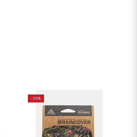
-25%
-15%