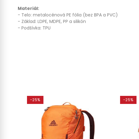
Materiál:
- Telo: metalocénová PE fólia (bez BPA a PVC)
- Základ: LDPE, MDPE, PP a silikón
- Podšívka: TPU
-25%
-25%