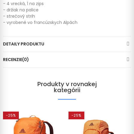
- 4 vrecká, 1 na zips
- držiak na palice
- strečový strih
- vyrobené vo francúzskych Alpách
DETAILY PRODUKTU
RECENZIE(0)
Produkty v rovnakej
kategórii
-25%
-25%