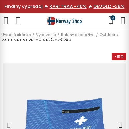
Finálny výpredaj 🔥
KARI TRAA -40%
🔥
DEVOLD -25%
0
Úvodná stránka
Vybavenie
Batohy a batožina
Outdoor
RAIDLIGHT STRETCH 4 BEŽECKÝ PÁS
-15%