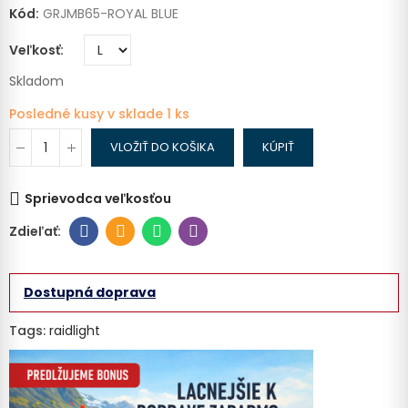
Kód:
GRJMB65-ROYAL BLUE
Veľkosť
Skladom
Posledné kusy v sklade
1 ks
VLOŽIŤ DO KOŠIKA
KÚPIŤ
Sprievodca veľkosťou
Dostupná doprava
Tags:
raidlight