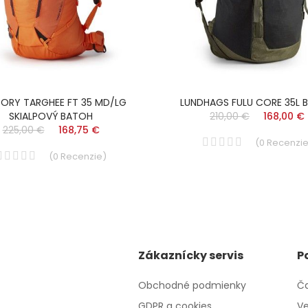
ORY TARGHEE FT 35 MD/LG
LUNDHAGS FULU CORE 35L 
SKIALPOVÝ BATOH
210,00 €
168,00 €
225,00 €
168,75 €
(
0
Recenzi
(
0
Recenzie
)
Zákaznícky servis
P
Obchodné podmienky
Ča
GDPR a cookies
Ve