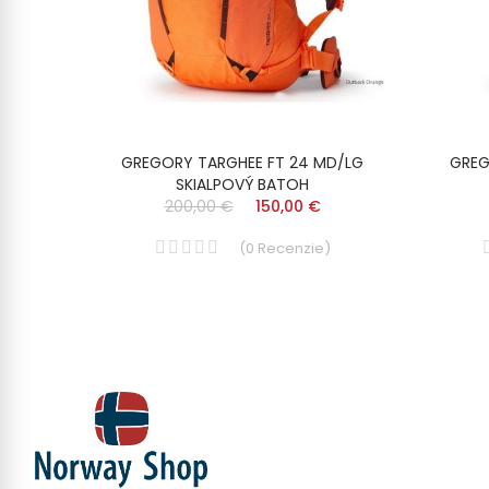
OISIR
GREGORY TARGHEE FT 24 MD/LG
GREG
SKIALPOVÝ BATOH
200,00 €
150,00 €
)
(
0
Recenzie
)