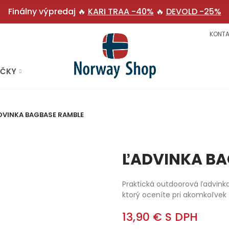
Finálny výpredaj 🔥
KARI TRAA -40%
🔥
DEVOLD -25%
KONTA
AČKY
DVINKA BAGBASE RAMBLE
ĽADVINKA BA
Praktická outdoorová ľadvink
ktorý oceníte pri akomkoľvek š
13,90 €
S DPH