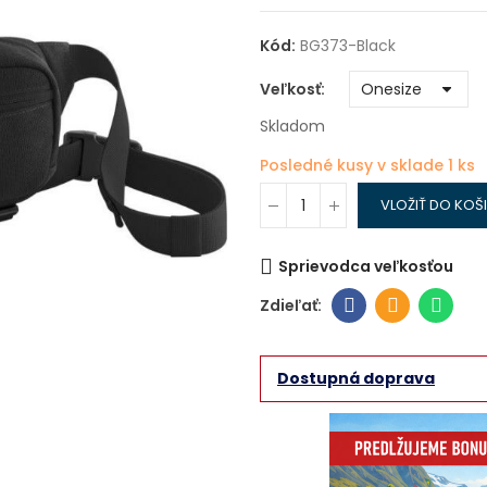
Kód:
BG373-Black
Veľkosť
Skladom
Posledné kusy v sklade
1 ks
VLOŽIŤ DO KOŠ
Sprievodca veľkosťou
Dostupná doprava