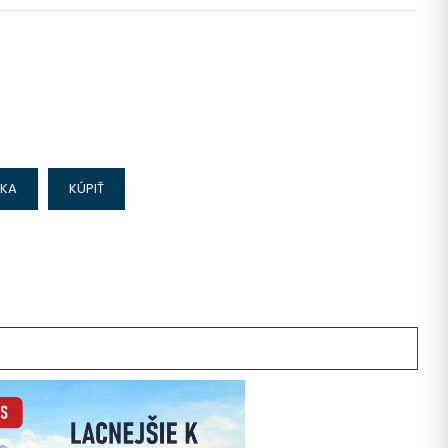
IKA
KÚPIŤ