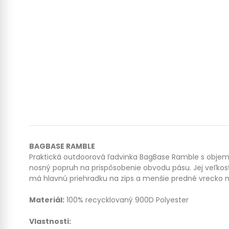
BAGBASE RAMBLE
Praktická outdoorová ľadvinka BagBase Ramble s objemom
nosný popruh na prispôsobenie obvodu pásu. Jej veľko
má hlavnú priehradku na zips a menšie predné vrecko n
Materiál:
100% recycklovaný 900D Polyester
Vlastnosti: