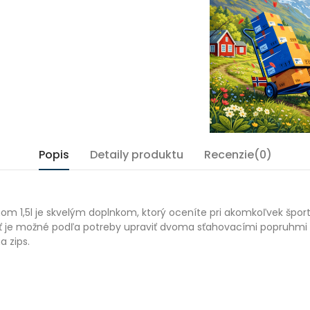
Popis
Detaily produktu
Recenzie(0)
 1,5l je skvelým doplnkom, ktorý oceníte pri akomkoľvek športe
sť je možné podľa potreby upraviť dvoma sťahovacími popruhmi 
a zips.