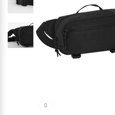
Kliknite pre zväčšenie