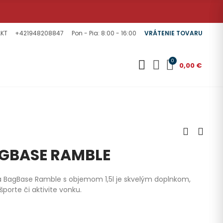
KT
+421948208847
Pon - Pia: 8:00 - 16:00
VRÁTENIE TOVARU
0
0,00 €
GBASE RAMBLE
a BagBase Ramble s objemom 1,5l je skvelým doplnkom,
porte či aktivite vonku.