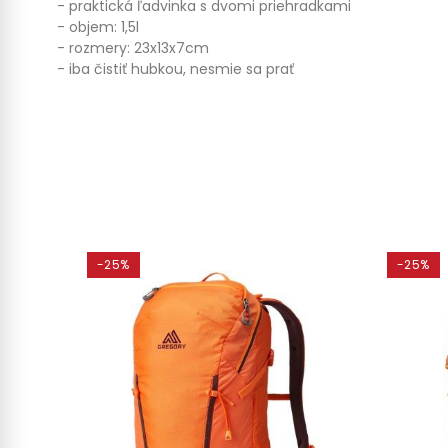
- praktická ľadvinka s dvomi priehradkami
- objem: 1,5l
- rozmery: 23x13x7cm
- iba čistiť hubkou, nesmie sa prať
-25%
-25%