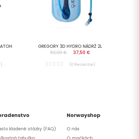
BATOH
GREGORY 3D HYDRO NÁDRŽ 2L
Obal 
50,00 €
37,50 €
e
)
(
0
Recenzie
)
oradenstvo
Norwayshop
sto kladené otázky (FAQ)
O nás
ľkostná tabuľka
O značkách