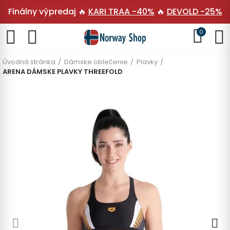
Finálny výpredaj 🔥
KARI TRAA -40%
🔥
DEVOLD -25%
0
Úvodná stránka
Dámske oblečenie
Plavky
ARENA DÁMSKE PLAVKY THREEFOLD