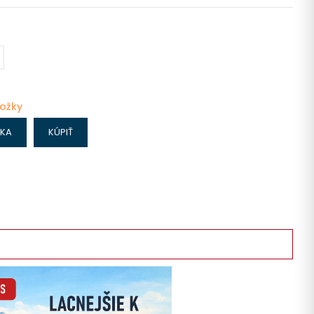
ložky
IKA
KÚPIŤ