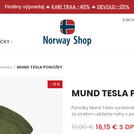
Finálny výpredaj 🔥
KARI TRAA -40%
🔥
DEVOLD -25%
KONTA
AČKY
lienky
MUND TESLA PONOŽKY
-15%
MUND TESLA
Ponožky Mund Tesla vyrobené 
za účelom udržania nohy v poh
19,00 €
16,15 €
S D