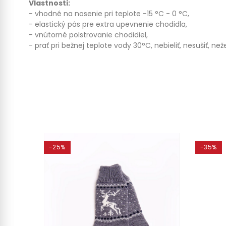
Vlastnosti:
- vhodné na nosenie pri teplote -15 °C - 0 °C,
- elastický pás pre extra upevnenie chodidla,
- vnútorné polstrovanie chodidiel,
- prať pri bežnej teplote vody 30°C, nebieliť, nesušiť, neže
-25%
-35%