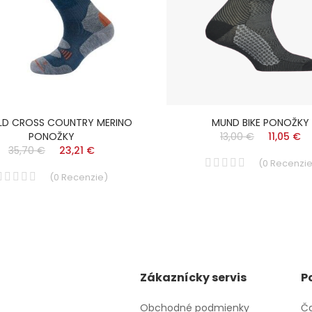
LD CROSS COUNTRY MERINO
MUND BIKE PONOŽKY
PONOŽKY
13,00 €
11,05 €
35,70 €
23,21 €
(
0
Recenzi
(
0
Recenzie
)
Zákaznícky servis
P
Obchodné podmienky
Ča