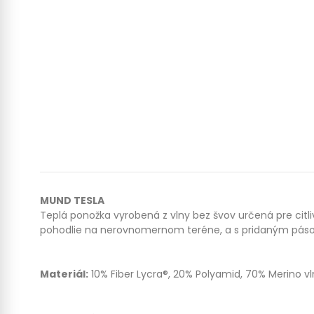
MUND TESLA
Teplá ponožka vyrobená z vlny bez švov určená pre citl
pohodlie na nerovnomernom teréne, a s pridaným pásom,
Materiál:
10% Fiber Lycra®, 20% Polyamid, 70% Merino v