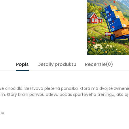
Popis
Detaily produktu
Recenzie(0)
ivé chodidlá. Bezšvová pletená ponožka, ktorá má dvojité zvlne
 ktorý bráni pohybu odevu počas športového tréningu, ako aj v
lna