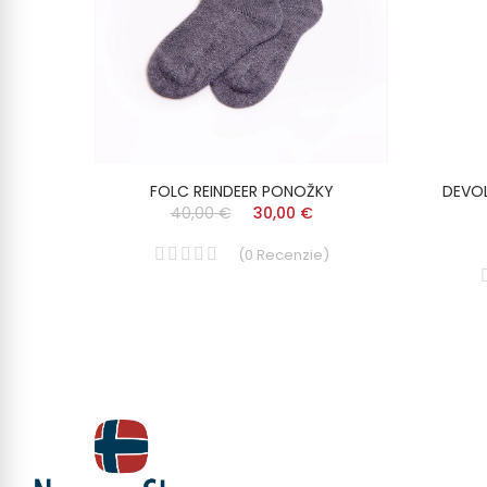
Y
FOLC REINDEER PONOŽKY
DEVO
40,00 €
30,00 €
)
(
0
Recenzie
)