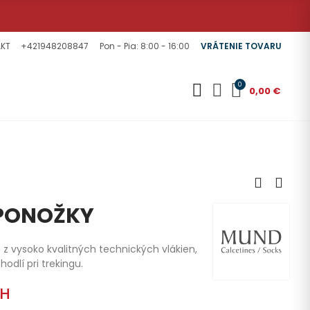
KT
+421948208847
Pon - Pia: 8:00 - 16:00
VRÁTENIE TOVARU
0
0,00 €
 PONOŽKY
z vysoko kvalitných technických vlákien,
odlí pri trekingu.
PH