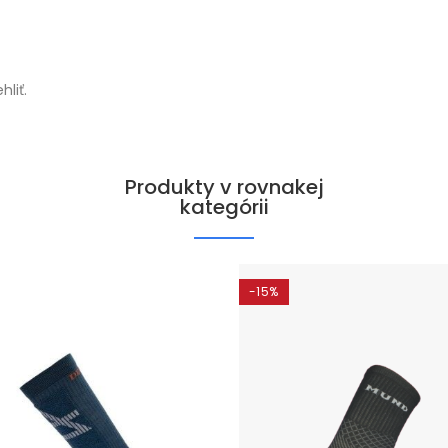
hliť.
Produkty v rovnakej
kategórii
-15%