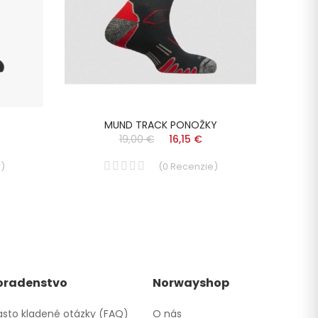
MUND TRACK PONOŽKY
19,00 €
16,15 €
e
)
(
0
Recenzie
)
oradenstvo
Norwayshop
sto kladené otázky (FAQ)
O nás