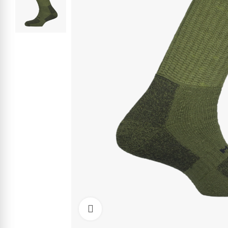
Kliknite pre zväčšenie