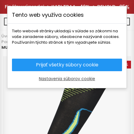
Finálny výpredaj 🔥
KARI TRAA -40%
🔥
DEVOLD -25%
Tento web využíva cookies
0
Tieto webové stránky ukladajú v súlade so zákonmi na
Úvodná stránka
Pánske oblečenie
Doplnky
vaše zariadenie súbory, všeobecne nazývané cookies.
Ponožky a podkolienky
Používaním týchto stránok s tým vyjadrujete súhlas.
MUND SKIING OUTLAST / WOOL PODKOLIENKY
Prijať všetky súbory cookie
-15%
Nastavenia súborov cookie