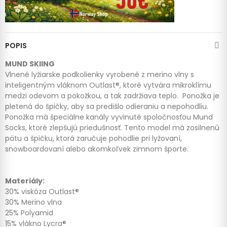
POPIS
MUND SKIING
Vlnené lyžiarske podkolienky vyrobené z merino vlny s
inteligentným vláknom Outlast®, ktoré vytvára mikroklímu
medzi odevom a pokožkou, a tak zadržiava teplo. Ponožka je
pletená do špičky, aby sa predišlo odieraniu a nepohodliu.
Ponožka má špeciálne kanály vyvinuté spoločnosťou Mund
Socks, ktoré zlepšujú priedušnosť. Tento model má zosilnenú
pätu a špičku, ktorá zaručuje pohodlie pri lyžovaní,
snowboardovaní alebo akomkoľvek zimnom športe.
Materiály:
30% viskóza Outlast®
30% Merino vlna
25% Polyamid
15% vlákno Lycra®