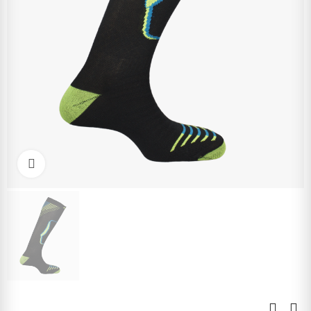
Kliknite pre zväčšenie