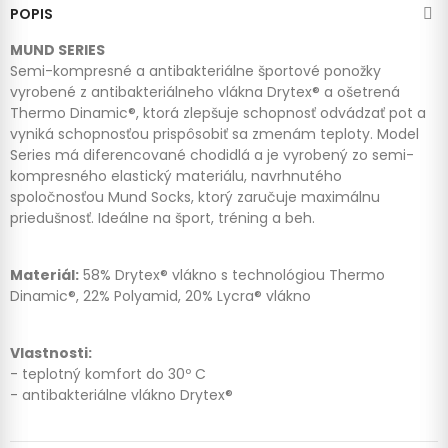
POPIS
MUND SERIES
Semi-kompresné a antibakteriálne športové ponožky
vyrobené z antibakteriálneho vlákna Drytex® a ošetrená
Thermo Dinamic®, ktorá zlepšuje schopnosť odvádzať pot a
vyniká schopnosťou prispôsobiť sa zmenám teploty. Model
Series má diferencované chodidlá a je vyrobený zo semi-
kompresného elastický materiálu, navrhnutého
spoločnosťou Mund Socks, ktorý zaručuje maximálnu
priedušnosť. Ideálne na šport, tréning a beh.
Materiál:
58% Drytex® vlákno s technológiou Thermo
Dinamic®, 22% Polyamid, 20% Lycra® vlákno
Vlastnosti:
- teplotný komfort do 30º C
- antibakteriálne vlákno Drytex®