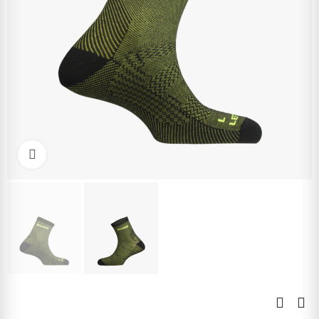
Kliknite pre zväčšenie