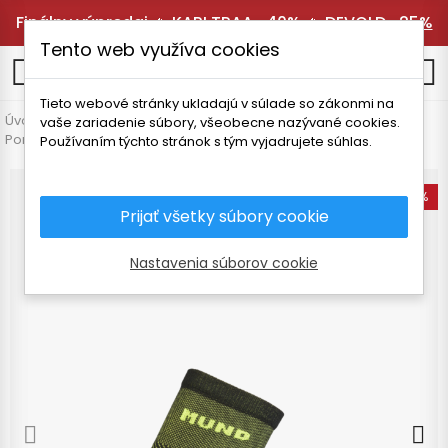
Finálny výpredaj 🔥
KARI TRAA -40%
🔥
DEVOLD -25%
Tento web využíva cookies
0
Tieto webové stránky ukladajú v súlade so zákonmi na
Úvodná stránka
Pánske oblečenie
Doplnky
vaše zariadenie súbory, všeobecne nazývané cookies.
Ponožky a podkolienky
MUND SERIES PONOŽKY
Používaním týchto stránok s tým vyjadrujete súhlas.
-15%
Prijať všetky súbory cookie
Nastavenia súborov cookie