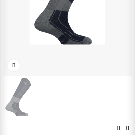
Kliknite pre zväčšenie