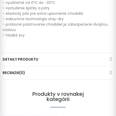
- využiteľné od 0ºC do -20ºC
- vystuženie špičky a päty
- elastický pás pre extra upevnenie chodidla
- exkluzívna technológia stay-dry
- prídavné polstrovanie chodidiel je zabezpečené dvojitou
väzbou
- hladké švy
DETAILY PRODUKTU
RECENZIE(0)
Produkty v rovnakej
kategórii