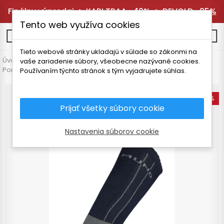
Finálny výpredaj 🔥
KARI TRAA -40%
🔥
DEVOLD -25%
Tento web využíva cookies
0
Tieto webové stránky ukladajú v súlade so zákonmi na
Úvodná stránka
Pánske oblečenie
Doplnky
vaše zariadenie súbory, všeobecne nazývané cookies.
Ponožky a podkolienky
MUND HIMALAYA PODKOLIENKY
Používaním týchto stránok s tým vyjadrujete súhlas.
-15%
Prijať všetky súbory cookie
Nastavenia súborov cookie