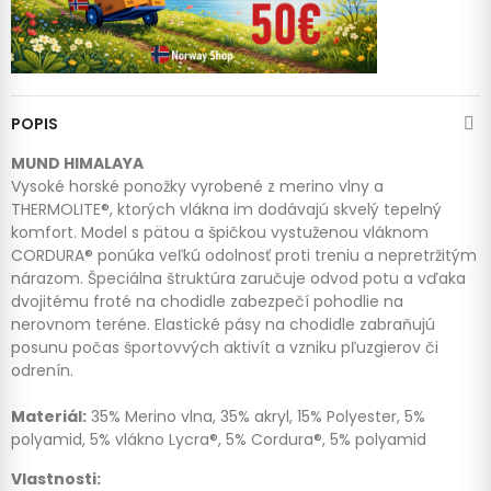
POPIS
MUND HIMALAYA
Vysoké horské ponožky vyrobené z merino vlny a
THERMOLITE®, ktorých vlákna im dodávajú skvelý tepelný
komfort. Model s pätou a špičkou vystuženou vláknom
CORDURA® ponúka veľkú odolnosť proti treniu a nepretržitým
nárazom. Špeciálna štruktúra zaručuje odvod potu a vďaka
dvojitému froté na chodidle zabezpečí pohodlie na
nerovnom teréne. Elastické pásy na chodidle zabraňujú
posunu počas športovvých aktivít a vzniku pľuzgierov či
odrenín.
Materiál:
35% Merino vlna, 35% akryl, 15% Polyester, 5%
polyamid, 5% vlákno Lycra®, 5% Cordura®, 5% polyamid
Vlastnosti: