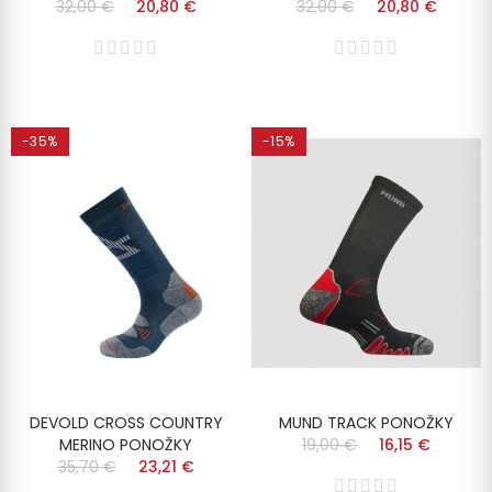
32,00 €
20,80 €
32,00 €
20,80 €
-35%
-15%
DEVOLD CROSS COUNTRY
MUND TRACK PONOŽKY
MERINO PONOŽKY
19,00 €
16,15 €
35,70 €
23,21 €