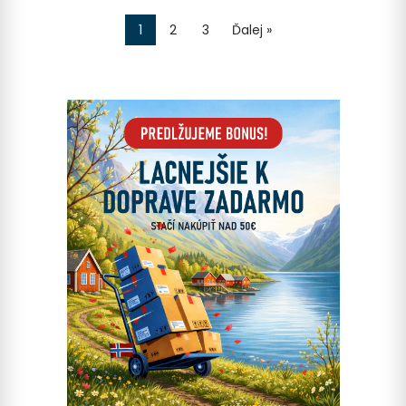
1
2
3
Ďalej »