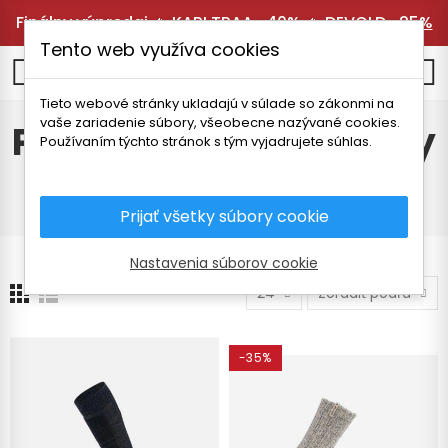
Finálny výpredaj 🔥
KARI TRAA -40%
🔥
DEVOLD -25%
Tento web využíva cookies
0
Tieto webové stránky ukladajú v súlade so zákonmi na
vaše zariadenie súbory, všeobecne nazývané cookies.
Ponožky a podkolienky
Používaním týchto stránok s tým vyjadrujete súhlas.
Úvodná stránka
Pánske oblečenie
Doplnky
Ponožky a podkolienky
Prijať všetky súbory cookie
Nastavenia súborov cookie
24
Zoradiť podľa
-35%