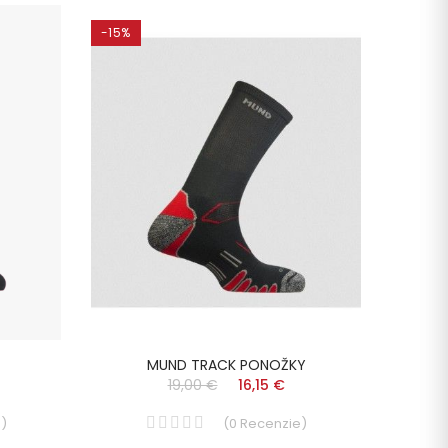
-15%
-15%
MUND TRACK PONOŽKY
19,00 €
16,15 €
e
)
(
0
Recenzie
)