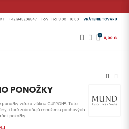
KT
+421948208847
Pon - Pia: 8:00 - 16:00
VRÁTENIE TOVARU
0
0,00 €
NO PONOŽKY
ké ponožky vďaka vláknu CUPRON®. Toto
ióny, ktoré zabraňujú množeniu pachových
ácii pokožky.
PH