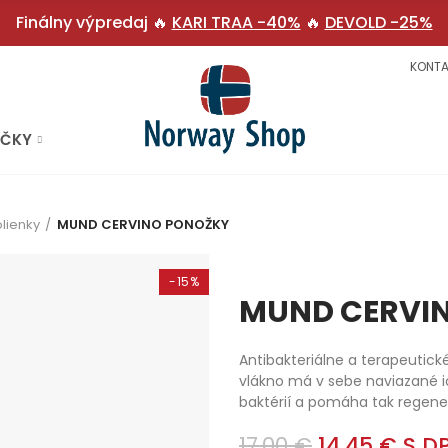
Finálny výpredaj 🔥
KARI TRAA -40%
🔥
DEVOLD -25%
KONTA
AČKY
lienky
MUND CERVINO PONOŽKY
-15%
MUND CERVI
Antibakteriálne a terapeutic
vlákno má v sebe naviazané 
baktérií a pomáha tak regener
17,00 €
14,45 €
S D