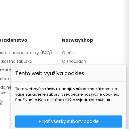
oradenstvo
Norwayshop
sto kladené otázky (FAQ)
O nás
ľkostná tabuľka
O značkách
materiáloch
Kontakty a obchody
Tento web využíva cookies
rčekové poukazy
Spolupracujeme
dajné miesto - Osobný
Naša značka TATLAND
Tieto webové stránky ukladajú v súlade so zákonmi na
dber
vaše zariadenie súbory, všeobecne nazývané cookies.
Používaním týchto stránok s tým vyjadrujete súhlas.
Prijať všetky súbory cookie