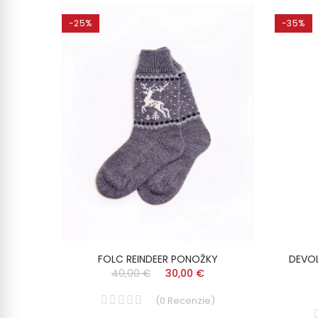
-25%
-35%
Y
FOLC REINDEER PONOŽKY
DEVO
40,00 €
30,00 €
)
(
0
Recenzie
)