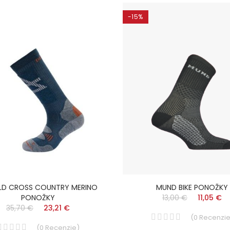
-15%
LD CROSS COUNTRY MERINO
MUND BIKE PONOŽKY
PONOŽKY
13,00 €
11,05 €
35,70 €
23,21 €
(
0
Recenzi
(
0
Recenzie
)