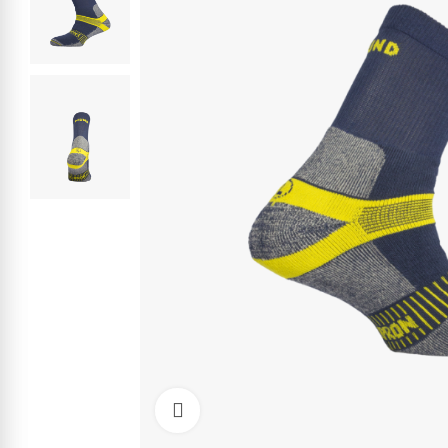
Kliknite pre zväčšenie