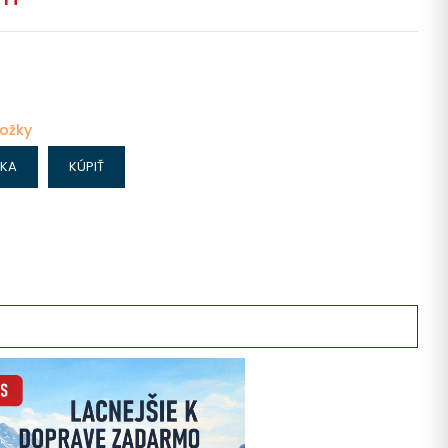
ložky
IKA
KÚPIŤ