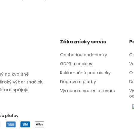
Zákaznícky servis
P
Obchodné podmienky
Ča
GDPR a cookies
Ve
Reklamačné podmienky
O 
ý na kvalitné
Doprava a platby
Da
iroký výber značiek,
 ktoré spájajú
Výmena a vrátenie tovaru
Vý
o
ob platby