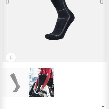
Kliknite pre zväčšenie