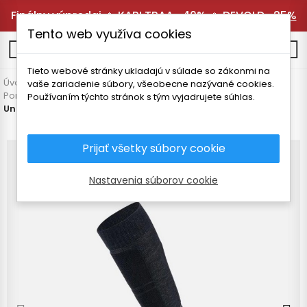
Finálny výpredaj 🔥
KARI TRAA -40%
🔥
DEVOLD -25%
Tento web využíva cookies
0
Tieto webové stránky ukladajú v súlade so zákonmi na
Úvodná stránka
Pánske oblečenie
Doplnky
vaše zariadenie súbory, všeobecne nazývané cookies.
Ponožky a podkolienky
Používaním týchto stránok s tým vyjadrujete súhlas.
Unisex Merino Performance Snow Socks
Prijať všetky súbory cookie
Nastavenia súborov cookie