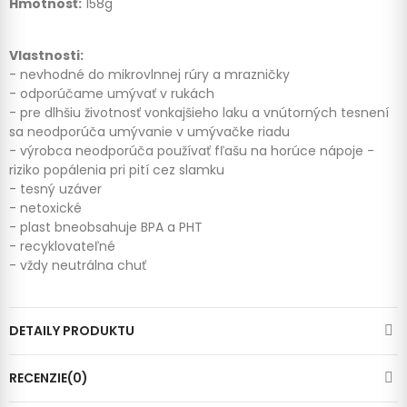
Hmotnosť:
158g
Vlastnosti:
- nevhodné do mikrovlnnej rúry a mrazničky
- odporúčame umývať v rukách
- pre dlhšiu životnosť vonkajšieho laku a vnútorných tesnení
sa neodporúča umývanie v umývačke riadu
- výrobca neodporúča používať fľašu na horúce nápoje -
riziko popálenia pri pití cez slamku
- tesný uzáver
- netoxické
- plast bneobsahuje BPA a PHT
- recyklovateľné
- vždy neutrálna chuť
DETAILY PRODUKTU
RECENZIE(0)