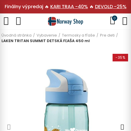
Finálny výpredaj 🔥
KARI TRAA -40%
🔥
DEVOLD -25%
0
Úvodná stránka
Vybavenie
Termosky a fľaše
Pre deti
LAKEN TRITAN SUMMIT DETSKÁ FĽAŠA 450 ml
-35%