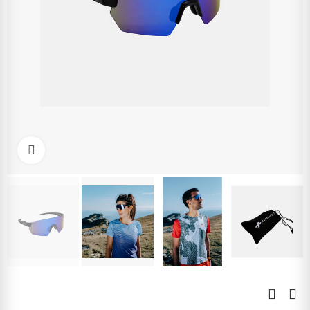
Kliknite pre zväčšenie