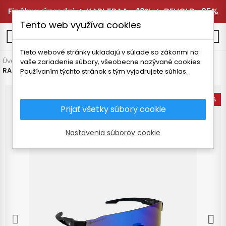
Finálny výpredaj 🔥
KARI TRAA -40%
🔥
DEVOLD -25%
Tento web využíva cookies
0
Tieto webové stránky ukladajú v súlade so zákonmi na
Úvodná stránka
Vybavenie
Okuliare
Pre dospelých
vaše zariadenie súbory, všeobecne nazývané cookies.
RAIDLIGHT R-LIGHT SLNEČNÉ OKULIARE
Používaním týchto stránok s tým vyjadrujete súhlas.
-15%
Prijať všetky súbory cookie
Nastavenia súborov cookie