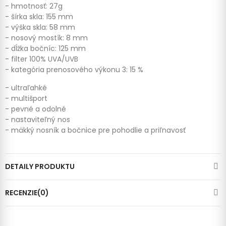
- hmotnosť: 27g
- šírka skla: 155 mm
- výška skla: 58 mm
- nosový mostík: 8 mm
- dĺžka bočníc: 125 mm
- filter 100% UVA/UVB
- kategória prenosového výkonu 3: 15 %
- ultraľahké
- multišport
- pevné a odolné
- nastaviteľný nos
- mäkký nosník a bočnice pre pohodlie a priľnavosť
DETAILY PRODUKTU
RECENZIE(0)