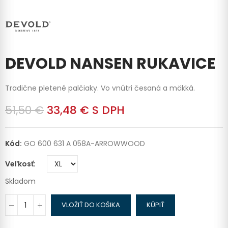
DEVOLD NANSEN RUKAVICE
Tradične pletené palčiaky. Vo vnútri česaná a mäkká.
51,50 €
33,48 €
S DPH
Kód:
GO 600 631 A 058A-ARROWWOOD
Veľkosť
Skladom
VLOŽIŤ DO KOŠIKA
KÚPIŤ