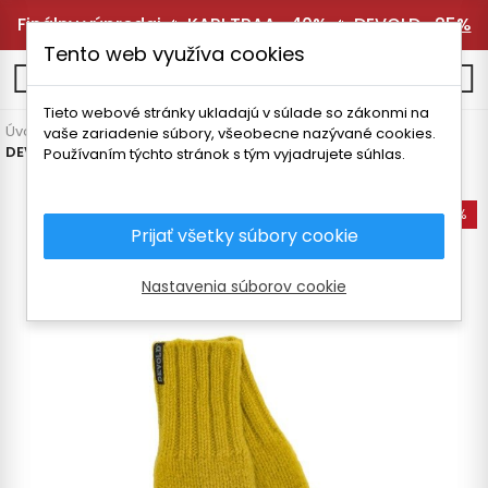
Finálny výpredaj 🔥
KARI TRAA -40%
🔥
DEVOLD -25%
Tento web využíva cookies
0
Tieto webové stránky ukladajú v súlade so zákonmi na
Úvodná stránka
Pánske oblečenie
Doplnky
Rukavice
vaše zariadenie súbory, všeobecne nazývané cookies.
DEVOLD NANSEN RUKAVICE
Používaním týchto stránok s tým vyjadrujete súhlas.
-35%
Prijať všetky súbory cookie
Nastavenia súborov cookie