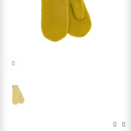
Kliknite pre zväčšenie