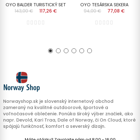
OYO BALDER TURISTICKÝ SET
OYO TESÁRSKA SEKERA
143,00 €
117,26 €
94,00 €
77,08 €
Norwayshop.sk je slovenský internetový obchod
zameraný na kvalitné outdoorové, športové a
voľnočasové oblečenie. Ponúka široký výber značiek, ako
napr. Devold, Kari Traa, Dale of Norway, či On Cloud, ktoré
spájajú funkčnosť, komfort a severský dizajn.
Máte otázku? Zavolajte nám od 8:00 - 16:00