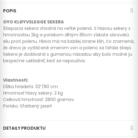
POPIS
OYO KLØYVSLEGGE SEKERA
Štiepacia sekera vhodná na veľké polená. S hlavou sekery s
hmotnosťou 2kg a poriskom dlhým 85cm získate obrovskú
silu proti polenu. Hlava má na každej strane klin, čo znamená,
že drevo je vytláčané smerom von a poleno sa ľahšie štiepi.
Sekera je dodávaná s gumenou násadou aby bolo možné ju
bezpečne uskladniť, keď sa nepoužíva.
Vlastnosti:
Dĺžka hriadeľa: 32″/80 cm
Hmotnosť hlavy sekery: 2 kg
Celková hmotnosť: 2800 gramov
Porisko: Sfarbený jaseň
DETAILY PRODUKTU