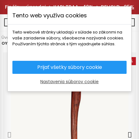
Finálny výpredaj 🔥
KARI TRAA -40%
🔥
DEVOLD -25%
Tento web využíva cookies
0
Tieto webové stránky ukladajú v súlade so zákonmi na
Úvodná stránka
Vybavenie
Nože a sekery
Sekery
vaše zariadenie súbory, všeobecne nazývané cookies.
OYO KLØYVSLEGGE SEKERA
Používaním týchto stránok s tým vyjadrujete súhlas.
-18%
Prijať všetky súbory cookie
Nastavenia súborov cookie