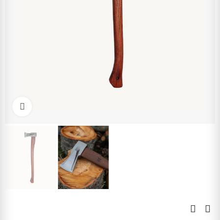
Kliknite pre zväčšenie