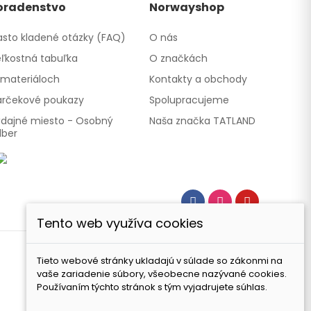
oradenstvo
Norwayshop
sto kladené otázky (FAQ)
O nás
ľkostná tabuľka
O značkách
materiáloch
Kontakty a obchody
rčekové poukazy
Spolupracujeme
dajné miesto - Osobný
Naša značka TATLAND
dber
Tento web využíva cookies
Tieto webové stránky ukladajú v súlade so zákonmi na
vaše zariadenie súbory, všeobecne nazývané cookies.
Používaním týchto stránok s tým vyjadrujete súhlas.