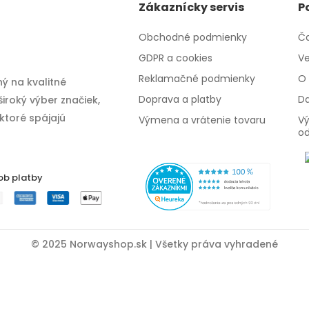
Zákaznícky servis
P
Obchodné podmienky
Ča
GDPR a cookies
Ve
Reklamačné podmienky
O 
ý na kvalitné
Doprava a platby
Da
iroký výber značiek,
 ktoré spájajú
Výmena a vrátenie tovaru
Vý
o
ob platby
© 2025 Norwayshop.sk | Všetky práva vyhradené