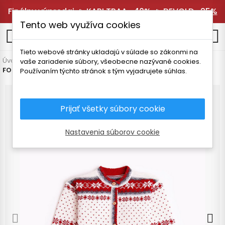
Finálny výpredaj 🔥
KARI TRAA -40%
🔥
DEVOLD -25%
Tento web využíva cookies
0
Tieto webové stránky ukladajú v súlade so zákonmi na
Úvodná stránka
Detské oblečenie
Svetre
Svetre
vaše zariadenie súbory, všeobecne nazývané cookies.
FOLC TORI DETSKÝ SVETER
Používaním týchto stránok s tým vyjadrujete súhlas.
Prijať všetky súbory cookie
Nastavenia súborov cookie