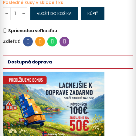
Posledné kusy v sklade
1 ks
VLOŽIŤ DO KOŠIKA
KÚPIŤ
Sprievodca veľkosťou
Dostupná doprava