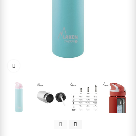
Kliknite pre zväčšenie