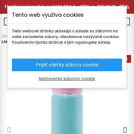
Finálny výpredaj 🔥
KARI TRAA -40%
🔥
DEVOLD -25%
Tento web využíva cookies
0
Tieto webové stránky ukladajú v súlade so zákonmi na
Úvodná stránka
Vybavenie
Termosky a fľaše
Termosky
vaše zariadenie súbory, všeobecne nazývané cookies.
LAKEN SUMMIT THERMO FĽAŠA 750ML
Používaním týchto stránok s tým vyjadrujete súhlas.
-35%
Prijať všetky súbory cookie
Nastavenia súborov cookie