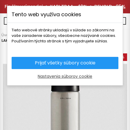
Finálny výpredaj 🔥
KARI TRAA -40%
🔥
DEVOLD -25%
Tento web využíva cookies
0
Tieto webové stránky ukladajú v súlade so zákonmi na
Úvodná stránka
Vybavenie
Termosky a fľaše
Termosky
vaše zariadenie súbory, všeobecne nazývané cookies.
LAKEN CLASSIC THERMO NEREZOVÁ FĽAŠA 750 ml
Používaním týchto stránok s tým vyjadrujete súhlas.
-35%
Prijať všetky súbory cookie
Nastavenia súborov cookie