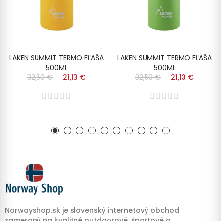
LAKEN SUMMIT TERMO FĽAŠA
LAKEN SUMMIT TERMO FĽAŠA
500ML
500ML
32,50 €
21,13 €
32,50 €
21,13 €
Norwayshop.sk je slovenský internetový obchod
zameraný na kvalitné outdoorové, športové a