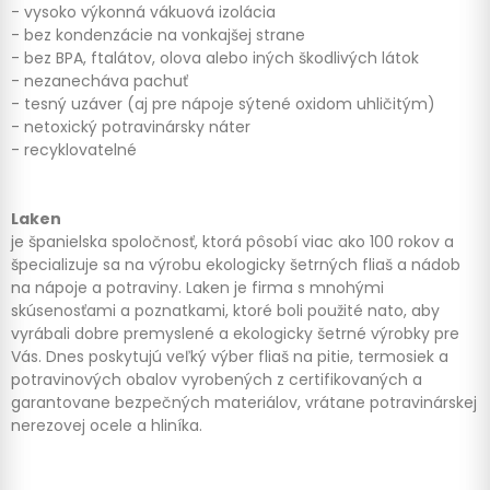
- vysoko výkonná vákuová izolácia
- bez kondenzácie na vonkajšej strane
- bez BPA, ftalátov, olova alebo iných škodlivých látok
- nezanecháva pachuť
- tesný uzáver (aj pre nápoje sýtené oxidom uhličitým)
- netoxický potravinársky náter
- recyklovatelné
Laken
je španielska spoločnosť, ktorá pôsobí viac ako 100 rokov a
špecializuje sa na výrobu ekologicky šetrných fliaš a nádob
na nápoje a potraviny. Laken je firma s mnohými
skúsenosťami a poznatkami, ktoré boli použité nato, aby
vyrábali dobre premyslené a ekologicky šetrné výrobky pre
Vás. Dnes poskytujú veľký výber fliaš na pitie, termosiek a
potravinových obalov vyrobených z certifikovaných a
garantovane bezpečných materiálov, vrátane potravinárskej
nerezovej ocele a hliníka.