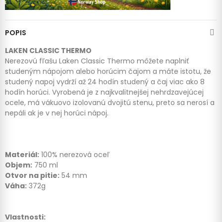
POPIS
LAKEN CLASSIC THERMO
Nerezovú fľašu Laken Classic Thermo môžete naplniť
studeným nápojom alebo horúcim čajom a máte istotu, že
studený napoj vydrží až 24 hodín studený a čaj viac ako 8
hodín horúci. Vyrobená je z najkvalitnejšej nehrdzavejúcej
ocele, má vákuovo izolovanú dvojitú stenu, preto sa nerosí a
nepáli ak je v nej horúci nápoj.
Materiál:
100% nerezová oceľ
Objem:
750 ml
Otvor na pitie:
54 mm
Váha:
372g
Vlastnosti: