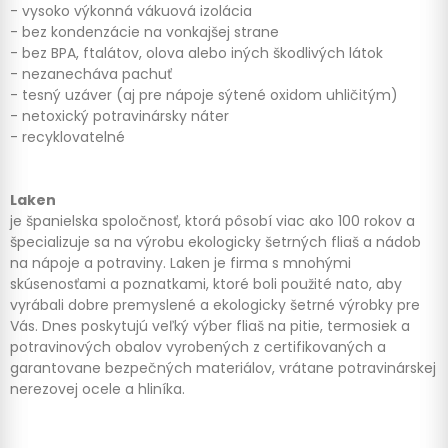
- vysoko výkonná vákuová izolácia
- bez kondenzácie na vonkajšej strane
- bez BPA, ftalátov, olova alebo iných škodlivých látok
- nezanecháva pachuť
- tesný uzáver (aj pre nápoje sýtené oxidom uhličitým)
- netoxický potravinársky náter
- recyklovatelné
Laken
je španielska spoločnosť, ktorá pôsobí viac ako 100 rokov a
špecializuje sa na výrobu ekologicky šetrných fliaš a nádob
na nápoje a potraviny. Laken je firma s mnohými
skúsenosťami a poznatkami, ktoré boli použité nato, aby
vyrábali dobre premyslené a ekologicky šetrné výrobky pre
Vás. Dnes poskytujú veľký výber fliaš na pitie, termosiek a
potravinových obalov vyrobených z certifikovaných a
garantovane bezpečných materiálov, vrátane potravinárskej
nerezovej ocele a hliníka.