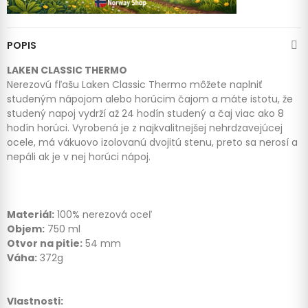
POPIS
LAKEN CLASSIC THERMO
Nerezovú fľašu Laken Classic Thermo môžete naplniť
studeným nápojom alebo horúcim čajom a máte istotu, že
studený napoj vydrží až 24 hodín studený a čaj viac ako 8
hodín horúci. Vyrobená je z najkvalitnejšej nehrdzavejúcej
ocele, má vákuovo izolovanú dvojitú stenu, preto sa nerosí a
nepáli ak je v nej horúci nápoj.
Materiál:
100% nerezová oceľ
Objem:
750 ml
Otvor na pitie:
54 mm
Váha:
372g
Vlastnosti: