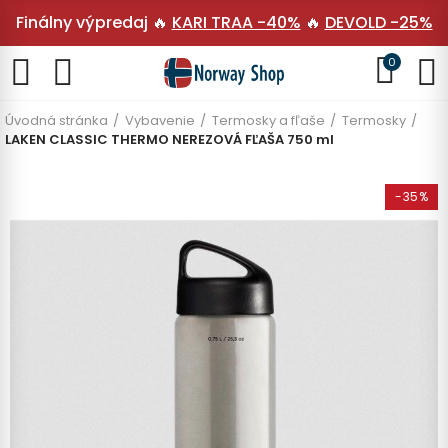
Finálny výpredaj 🔥
KARI TRAA -40%
🔥
DEVOLD -25%
0
Úvodná stránka
Vybavenie
Termosky a fľaše
Termosky
LAKEN CLASSIC THERMO NEREZOVÁ FĽAŠA 750 ml
-35%