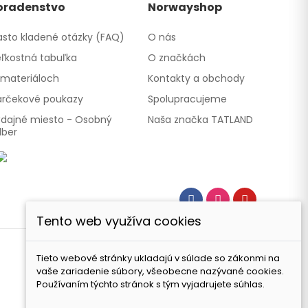
oradenstvo
Norwayshop
sto kladené otázky (FAQ)
O nás
ľkostná tabuľka
O značkách
materiáloch
Kontakty a obchody
rčekové poukazy
Spolupracujeme
dajné miesto - Osobný
Naša značka TATLAND
dber
Tento web využíva cookies
Tieto webové stránky ukladajú v súlade so zákonmi na
vaše zariadenie súbory, všeobecne nazývané cookies.
Používaním týchto stránok s tým vyjadrujete súhlas.