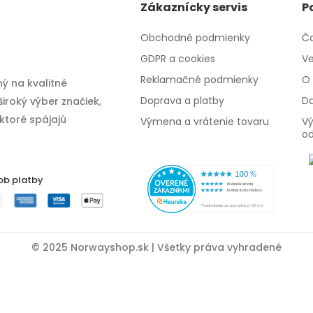
Zákaznícky servis
P
Obchodné podmienky
Ča
GDPR a cookies
Ve
Reklamačné podmienky
O 
ý na kvalitné
Doprava a platby
Da
iroký výber značiek,
 ktoré spájajú
Výmena a vrátenie tovaru
Vý
o
ob platby
© 2025 Norwayshop.sk | Všetky práva vyhradené