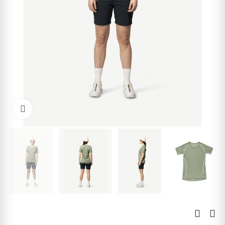
Kliknite pre zväčšenie