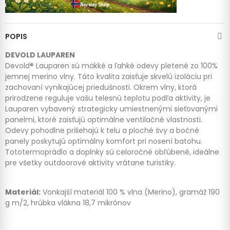
POPIS
DEVOLD LAUPAREN
Devold® Lauparen sú mäkké a ľahké odevy pletené zo 100%
jemnej merino vlny. Táto kvalita zaisťuje skvelú izoláciu pri
zachovaní vynikajúcej priedušnosti. Okrem vlny, ktorá
prirodzene reguluje vašu telesnú teplotu podľa aktivity, je
Lauparen vybavený strategicky umiestnenými sieťovanými
panelmi, ktoré zaisťujú optimálne ventilačné vlastnosti.
Odevy pohodlne priliehajú k telu a ploché švy a bočné
panely poskytujú optimálny komfort pri nosení batohu.
Tototermoprádlo a doplnky sú celoročné obľúbené, ideálne
pre všetky outdoorové aktivity vrátane turistiky.
Materiál:
Vonkajší materiál 100 % vlna (Merino), gramáž 190
g m/2, hrúbka vlákna 18,7 mikrónov