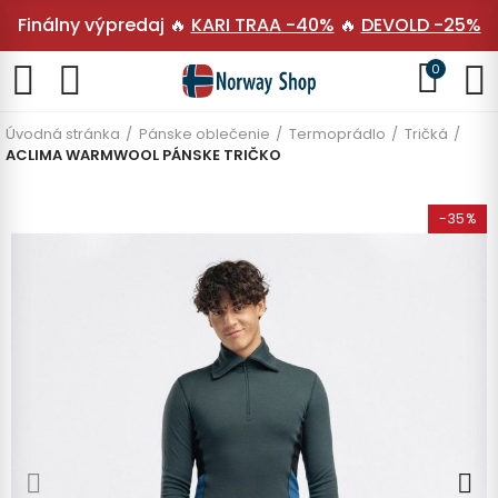
Finálny výpredaj 🔥
KARI TRAA -40%
🔥
DEVOLD -25%
0
Úvodná stránka
Pánske oblečenie
Termoprádlo
Tričká
ACLIMA WARMWOOL PÁNSKE TRIČKO
-35%