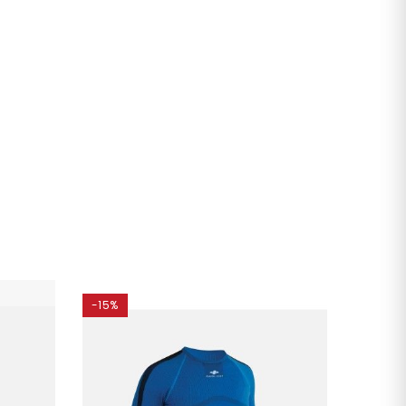
-15%
-35%