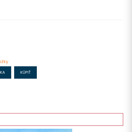
ožky
IKA
KÚPIŤ