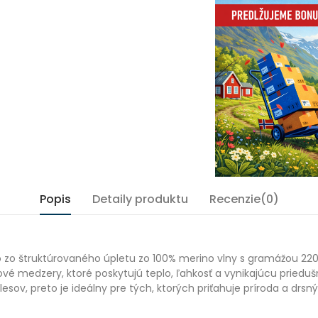
Popis
Detaily produktu
Recenzie(0)
o zo štruktúrovaného úpletu zo 100% merino vlny s gramážou 22
é medzery, ktoré poskytujú teplo, ľahkosť a vynikajúcu prieduš
ov, preto je ideálny pre tých, ktorých priťahuje príroda a drsný