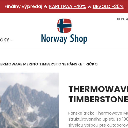
Finálny výpredaj 🔥
KARI TRAA -40%
🔥
DEVOLD -25%
KONTA
AČKY
ERMOWAVE MERINO TIMBERSTONE PÁNSKE TRIČKO
THERMOWAVE
TIMBERSTONE
Pánske tričko Thermowave Mer
štruktúrovaného úpletu zo 1
skvelou voľbou pre outdooro