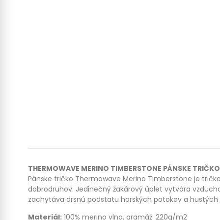
THERMOWAVE MERINO TIMBERSTONE PÁNSKE TRIČKO
Pánske tričko Thermowave Merino Timberstone je tričk
dobrodruhov. Jedinečný žakárový úplet vytvára vzduchov
zachytáva drsnú podstatu horských potokov a hustých les
Materiál:
100% merino vlna, gramáž: 220g/m2