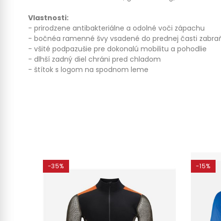
Vlastnosti:
- prirodzene antibakteriálne a odolné voči zápachu
- bočnéa ramenné švy vsadené do prednej časti zabraň
- všité podpazušie pre dokonalú mobilitu a pohodlie
- dlhší zadný diel chráni pred chladom
- štítok s logom na spodnom leme
-35%
-15%