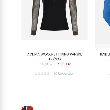
TRIČKO
ACLIMA WOOLNET HIKING PÁNSKE
RAIDL
TRIČKO
140,00 €
91,00 €
)
(
0
Recenzie
)