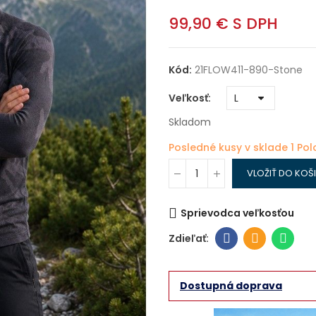
99,90 €
S DPH
Kód:
21FLOW411-890-Stone
Veľkosť
Skladom
Posledné kusy v sklade
1 Pol
VLOŽIŤ DO KOŠ
Sprievodca veľkosťou
Dostupná doprava