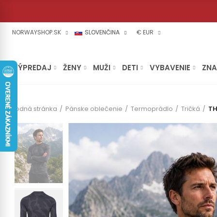
NORWAYSHOP.SK
SLOVENČINA
€ EUR
VÝPREDAJ
ŽENY
MUŽI
DETI
VYBAVENIE
ZN
Úvodná stránka
Pánske oblečenie
Termoprádlo
Tričká
TH