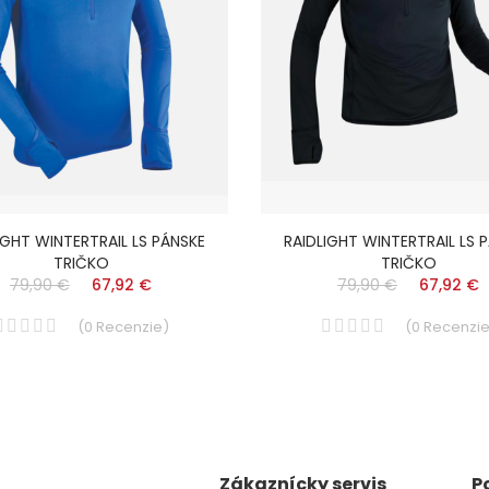
IGHT WINTERTRAIL LS PÁNSKE
RAIDLIGHT WINTERTRAIL LS 
TRIČKO
TRIČKO
79,90 €
67,92 €
79,90 €
67,92 €
(
0
Recenzie
)
(
0
Recenzi
Zákaznícky servis
P