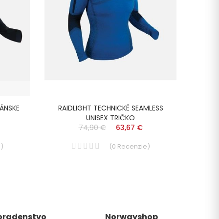
PÁNSKE
RAIDLIGHT TECHNICKÉ SEAMLESS
ACLI
UNISEX TRIČKO
74,90 €
63,67 €
e
)
(
0
Recenzie
)
oradenstvo
Norwayshop