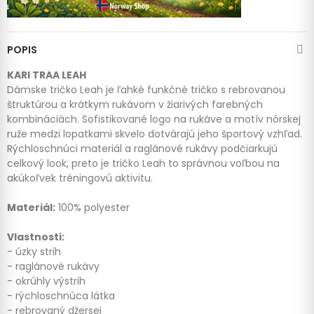
POPIS
KARI TRAA LEAH
Dámske tričko Leah je ľahké funkčné tričko s rebrovanou
štruktúrou a krátkym rukávom v žiarivých farebných
kombináciách. Sofistikované logo na rukáve a motív nórskej
ruže medzi lopatkami skvelo dotvárajú jeho športový vzhľad.
Rýchloschnúci materiál a raglánové rukávy podčiarkujú
celkový look, preto je tričko Leah to správnou voľbou na
akúkoľvek tréningovú aktivitu.
Materiál:
100% polyester
Vlastnosti:
- úzky strih
- raglánové rukávy
- okrúhly výstrih
- rýchloschnúca látka
- rebrovaný džersej