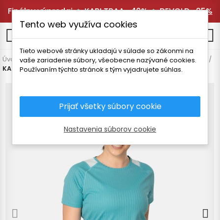
Finálny výpredaj 🔥
KARI TRAA -40%
🔥
DEVOLD -25%
Tento web využíva cookies
0
Tieto webové stránky ukladajú v súlade so zákonmi na
Úvodná stránka
Dámske oblečenie
Tričká a košele
Tričká
vaše zariadenie súbory, všeobecne nazývané cookies.
KARI TRAA LEAH DÁMSKE TRIČKO
Používaním týchto stránok s tým vyjadrujete súhlas.
Prijať všetky súbory cookie
Nastavenia súborov cookie