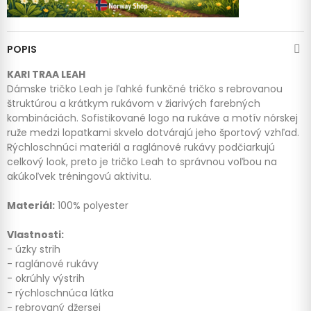
POPIS
KARI TRAA LEAH
Dámske tričko Leah je ľahké funkčné tričko s rebrovanou
štruktúrou a krátkym rukávom v žiarivých farebných
kombináciách. Sofistikované logo na rukáve a motív nórskej
ruže medzi lopatkami skvelo dotvárajú jeho športový vzhľad.
Rýchloschnúci materiál a raglánové rukávy podčiarkujú
celkový look, preto je tričko Leah to správnou voľbou na
akúkoľvek tréningovú aktivitu.
Materiál:
100% polyester
Vlastnosti:
- úzky strih
- raglánové rukávy
- okrúhly výstrih
- rýchloschnúca látka
- rebrovaný džersej