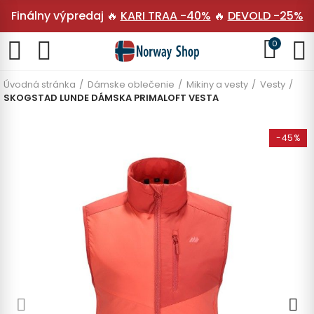
Finálny výpredaj 🔥
KARI TRAA -40%
🔥
DEVOLD -25%
0
Úvodná stránka
Dámske oblečenie
Mikiny a vesty
Vesty
SKOGSTAD LUNDE DÁMSKA PRIMALOFT VESTA
-45%