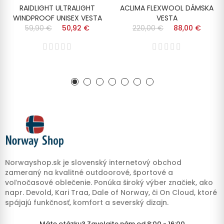
RAIDLIGHT ULTRALIGHT
ACLIMA FLEXWOOL DÁMSKA
WINDPROOF UNISEX VESTA
VESTA
59,90 €
50,92 €
220,00 €
88,00 €
Norwayshop.sk je slovenský internetový obchod
zameraný na kvalitné outdoorové, športové a
voľnočasové oblečenie. Ponúka široký výber značiek, ako
napr. Devold, Kari Traa, Dale of Norway, či On Cloud, ktoré
spájajú funkčnosť, komfort a severský dizajn.
Máte otázku? Zavolajte nám od 8:00 - 16:00