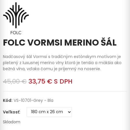
FOLC VORMSI MERINO ŠÁL
Nadčasový šál Vormsi s tradičným estónskym motívom je
pletený z luxusnej merino vlny ktorá je tenšia a mäkšia ako
bežná vlna, vďaka čomu je príjemný na nosenie.
45,00 €
33,75 €
S DPH
Kód:
VS-10701-Grey - Bla
Veľkosť
Skladom