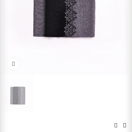
Kliknite pre zväčšenie