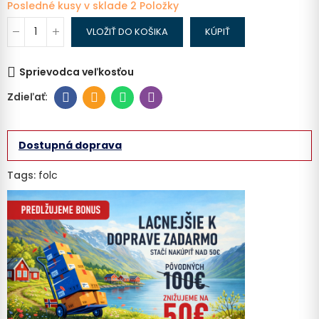
Posledné kusy v sklade
2 Položky
VLOŽIŤ DO KOŠIKA
KÚPIŤ
Sprievodca veľkosťou
Dostupná doprava
Tags:
folc