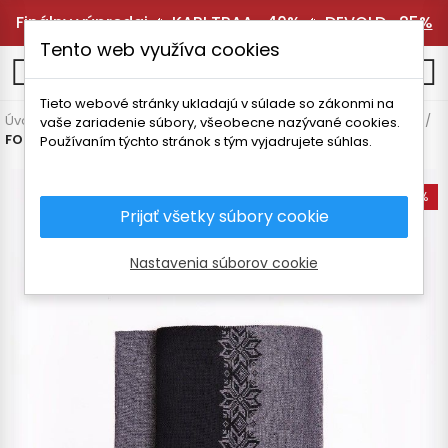
Finálny výpredaj 🔥
KARI TRAA -40%
🔥
DEVOLD -25%
Tento web využíva cookies
0
Tieto webové stránky ukladajú v súlade so zákonmi na
Úvodná stránka
Pánske oblečenie
Svetre
Vlnené doplnky
vaše zariadenie súbory, všeobecne nazývané cookies.
FOLC VORMSI MERINO ŠÁL
Používaním týchto stránok s tým vyjadrujete súhlas.
-25%
Prijať všetky súbory cookie
Nastavenia súborov cookie