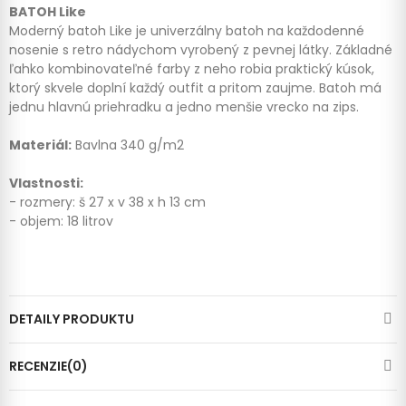
BATOH Like
Moderný batoh Like je univerzálny batoh na každodenné
nosenie s retro nádychom vyrobený z pevnej látky. Základné
ľahko kombinovateľné farby z neho robia praktický kúsok,
ktorý skvele doplní každý outfit a pritom zaujme. Batoh má
jednu hlavnú priehradku a jedno menšie vrecko na zips.
Materiál:
Bavlna 340 g/m2
Vlastnosti:
- rozmery: š 27 x v 38 x h 13 cm
- objem: 18 litrov
DETAILY PRODUKTU
RECENZIE(0)