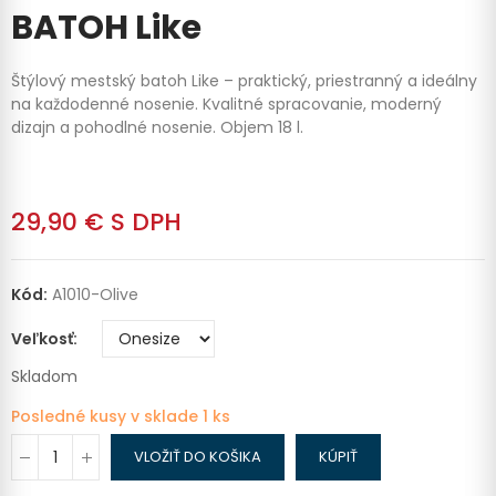
BATOH Like
Štýlový mestský batoh Like – praktický, priestranný a ideálny
na každodenné nosenie. Kvalitné spracovanie, moderný
dizajn a pohodlné nosenie. Objem 18 l.
29,90 €
S DPH
Kód:
A1010-Olive
Veľkosť
Skladom
Posledné kusy v sklade
1 ks
VLOŽIŤ DO KOŠIKA
KÚPIŤ