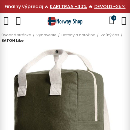
Finálny výpredaj 🔥
KARI TRAA -40%
🔥
DEVOLD -25%
0
Úvodná stránka
Vybavenie
Batohy a batožina
Voľný čas
BATOH Like