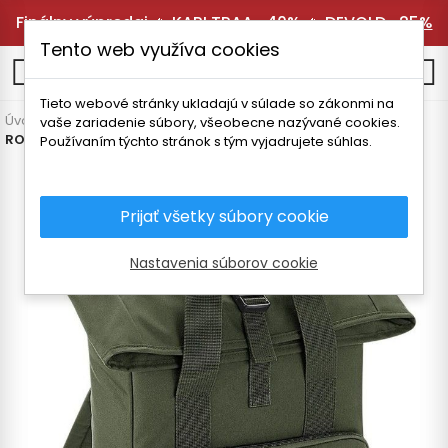
Finálny výpredaj 🔥
KARI TRAA -40%
🔥
DEVOLD -25%
Tento web využíva cookies
0
Tieto webové stránky ukladajú v súlade so zákonmi na
Úvodná stránka
Vybavenie
Batohy a batožina
Voľný čas
vaše zariadenie súbory, všeobecne nazývané cookies.
ROLOVACÍ BATOH BAGBASE 14l
Používaním týchto stránok s tým vyjadrujete súhlas.
Prijať všetky súbory cookie
Nastavenia súborov cookie