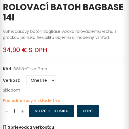
ROLOVACÍ BATOH BAGBASE
14l
Voľnočasový batoh BagBase vďaka rolovaciemu vrchu s
prackou ponúka flexibilitu objemu a moderný vzhľad.
34,90 €
S DPH
Kód:
BG118-Olive Gree
Veľkosť
Skladom
Posledné kusy v sklade
1 ks
VLOŽIŤ DO KOŠIKA
KÚPIŤ
Sprievodca veľkosťou