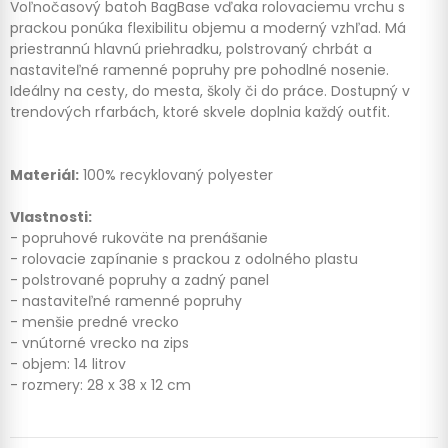
Voľnočasový batoh BagBase vďaka rolovaciemu vrchu s
prackou ponúka flexibilitu objemu a moderný vzhľad. Má
priestrannú hlavnú priehradku, polstrovaný chrbát a
nastaviteľné ramenné popruhy pre pohodlné nosenie.
Ideálny na cesty, do mesta, školy či do práce. Dostupný v
trendových rfarbách, ktoré skvele doplnia každý outfit.
Materiál:
100% recyklovaný polyester
Vlastnosti:
- popruhové rukoväte na prenášanie
- rolovacie zapínanie s prackou z odolného plastu
- polstrované popruhy a zadný panel
- nastaviteľné ramenné popruhy
- menšie predné vrecko
- vnútorné vrecko na zips
- objem: 14 litrov
- rozmery: 28 x 38 x 12 cm