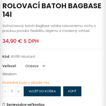
ROLOVACÍ BATOH BAGBASE
14l
Voľnočasový batoh BagBase vďaka rolovaciemu vrchu s
prackou ponúka flexibilitu objemu a moderný vzhľad.
34,90 €
S DPH
Kód:
BG118-Mustard
Veľkosť
Skladom
Posledné kusy v sklade
1 ks
VLOŽIŤ DO KOŠIKA
KÚPIŤ
Sprievodca veľkosťou