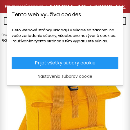
Finálny výpredaj 🔥
KARI TRAA -40%
🔥
DEVOLD -25%
Tento web využíva cookies
0
Tieto webové stránky ukladajú v súlade so zákonmi na
Úvodná stránka
Vybavenie
Batohy a batožina
Voľný čas
vaše zariadenie súbory, všeobecne nazývané cookies.
ROLOVACÍ BATOH BAGBASE 14l
Používaním týchto stránok s tým vyjadrujete súhlas.
Prijať všetky súbory cookie
Nastavenia súborov cookie