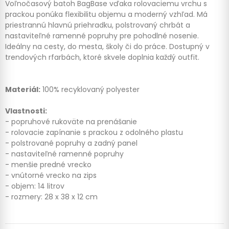
Voľnočasový batoh BagBase vďaka rolovaciemu vrchu s
prackou ponúka flexibilitu objemu a moderný vzhľad. Má
priestrannú hlavnú priehradku, polstrovaný chrbát a
nastaviteľné ramenné popruhy pre pohodlné nosenie.
Ideálny na cesty, do mesta, školy či do práce. Dostupný v
trendových rfarbách, ktoré skvele doplnia každý outfit.
Materiál:
100% recyklovaný polyester
Vlastnosti:
- popruhové rukoväte na prenášanie
- rolovacie zapínanie s prackou z odolného plastu
- polstrované popruhy a zadný panel
- nastaviteľné ramenné popruhy
- menšie predné vrecko
- vnútorné vrecko na zips
- objem: 14 litrov
- rozmery: 28 x 38 x 12 cm