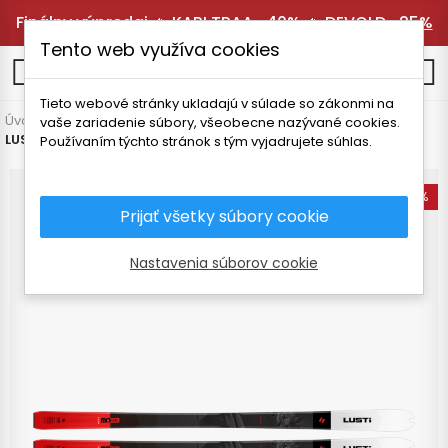
Finálny výpredaj 🔥
KARI TRAA -40%
🔥
DEVOLD -25%
Tento web využíva cookies
0
Tieto webové stránky ukladajú v súlade so zákonmi na
Úvodná stránka
Vybavenie
vaše zariadenie súbory, všeobecne nazývané cookies.
LUSTI TOUR RACE SKIALPOVÉ PÁNSKE LYŽE
Používaním týchto stránok s tým vyjadrujete súhlas.
-20%
Prijať všetky súbory cookie
Nastavenia súborov cookie