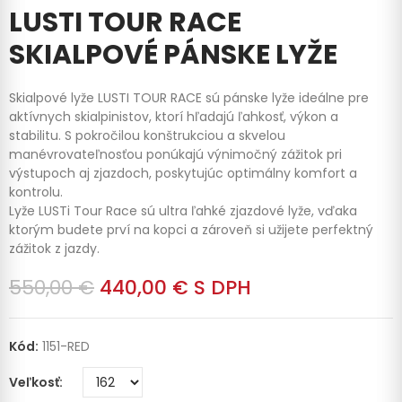
LUSTI TOUR RACE
SKIALPOVÉ PÁNSKE LYŽE
Skialpové lyže LUSTI TOUR RACE sú pánske lyže ideálne pre
aktívnych skialpinistov, ktorí hľadajú ľahkosť, výkon a
stabilitu. S pokročilou konštrukciou a skvelou
manévrovateľnosťou ponúkajú výnimočný zážitok pri
výstupoch aj zjazdoch, poskytujúc optimálny komfort a
kontrolu.
Lyže LUSTi Tour Race sú ultra ľahké zjazdové lyže, vďaka
ktorým budete prví na kopci a zároveň si užijete perfektný
zážitok z jazdy.
550,00 €
440,00 €
S DPH
Kód:
1151-RED
Veľkosť