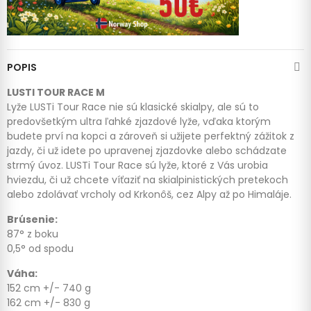
POPIS
LUSTI TOUR RACE M
Lyže LUSTi Tour Race nie sú klasické skialpy, ale sú to
predovšetkým ultra ľahké zjazdové lyže, vďaka ktorým
budete prví na kopci a zároveň si užijete perfektný zážitok z
jazdy, či už idete po upravenej zjazdovke alebo schádzate
strmý úvoz. LUSTi Tour Race sú lyže, ktoré z Vás urobia
hviezdu, či už chcete víťaziť na skialpinistických pretekoch
alebo zdolávať vrcholy od Krkonôš, cez Alpy až po Himaláje.
Brúsenie:
87° z boku
0,5° od spodu
Váha:
152 cm +/- 740 g
162 cm +/- 830 g