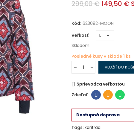
299,00 €
149,50 €
Kód:
623082-MOON
Veľkosť
Skladom
Posledné kusy v sklade
1 ks
VLOŽIŤ DO KOŠ
Sprievodca veľkosťou
Dostupná doprava
Tags:
karitraa