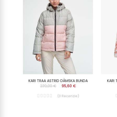
BUNDA
KARI TRAA ASTRID DÁMSKA BUNDA
KARI
239,00 €
95,60 €
)
(
0
Recenzie
)