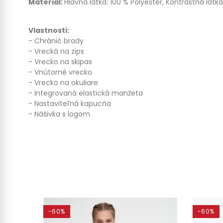
Materiál:
Hlavná látka: 100 % Polyester, Kontrastná látka
Vlastnosti:
- Chránič brady
- Vrecká na zips
- Vrecko na skipas
- Vnútorné vrecko
- Vrecko na okuliare
- Integrovaná elastická manžeta
- Nastaviteľná kapucňa
- Nášivka s logom
-60%
-60%