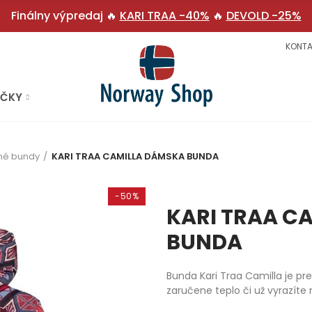
Finálny výpredaj 🔥
KARI TRAA -40%
🔥
DEVOLD -25%
KONTA
AČKY
né bundy
KARI TRAA CAMILLA DÁMSKA BUNDA
-50%
KARI TRAA C
BUNDA
Bunda Kari Traa Camilla je p
zaručene teplo či už vyrazíte