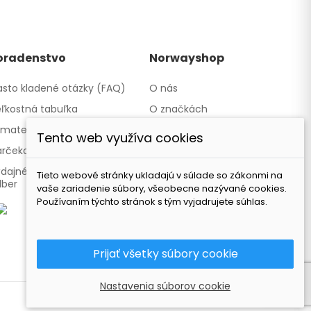
oradenstvo
Norwayshop
sto kladené otázky (FAQ)
O nás
ľkostná tabuľka
O značkách
materiáloch
Kontakty a obchody
Tento web využíva cookies
rčekové poukazy
Spolupracujeme
dajné miesto - Osobný
Naša značka TATLAND
Tieto webové stránky ukladajú v súlade so zákonmi na
dber
vaše zariadenie súbory, všeobecne nazývané cookies.
Používaním týchto stránok s tým vyjadrujete súhlas.
Prijať všetky súbory cookie
Nastavenia súborov cookie