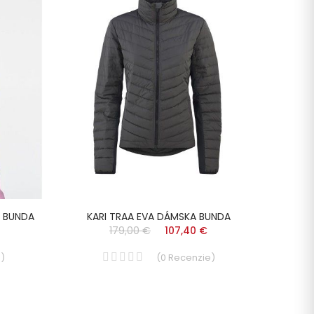
A BUNDA
KARI TRAA EVA DÁMSKA BUNDA
KA
179,00 €
107,40 €
e
)
(
0
Recenzie
)