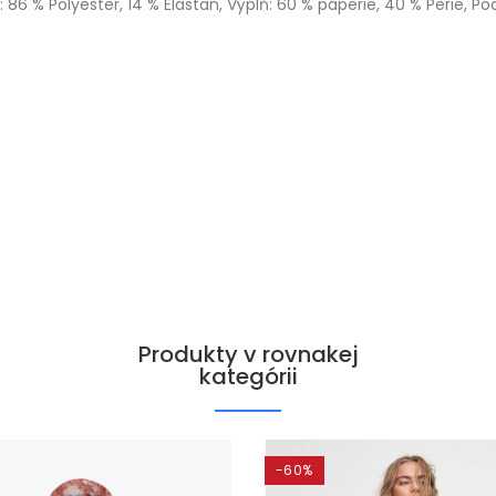
: 86 % Polyester, 14 % Elastan, Výplň: 60 % páperie, 40 % Perie, Po
Produkty v rovnakej
kategórii
-60%