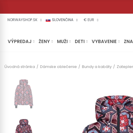
NORWAYSHOP.SK
SLOVENČINA
€ EUR
VÝPREDAJ
ŽENY
MUŽI
DETI
VYBAVENIE
ZN
Úvodná stránka
Dámske oblečenie
Bundy a kabáty
Zateple