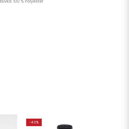
dšívka: 100 % Polyester
-40%
-50%