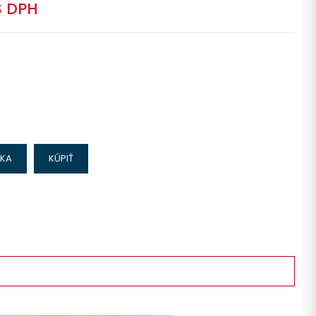
S DPH
IKA
KÚPIŤ