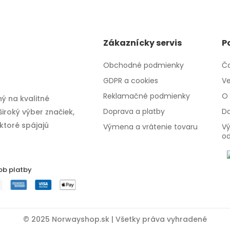
Zákaznícky servis
P
Obchodné podmienky
Ča
GDPR a cookies
Ve
Reklamačné podmienky
O 
ý na kvalitné
Doprava a platby
Da
iroký výber značiek,
 ktoré spájajú
Výmena a vrátenie tovaru
Vý
o
ob platby
© 2025 Norwayshop.sk | Všetky práva vyhradené