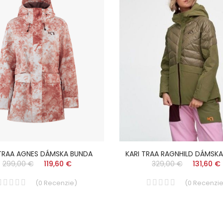
 TRAA AGNES DÁMSKA BUNDA
KARI TRAA RAGNHILD DÁMSK
299,00 €
119,60 €
329,00 €
131,60 €
(
0
Recenzie
)
(
0
Recenzi