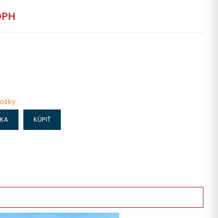
DPH
ložky
IKA
KÚPIŤ