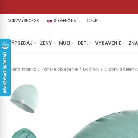
NORWAYSHOP.SK
SLOVENČINA
€ EUR
VÝPREDAJ
ŽENY
MUŽI
DETI
VYBAVENIE
ZN
Úvodná stránka
Pánske oblečenie
Doplnky
Čiapky a čelenk