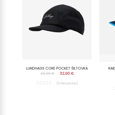
ISEX
LUNDHAGS CORE POCKET ŠILTOVKA
RAI
40,00 €
32,00 €
(
0
Recenzie
)
)