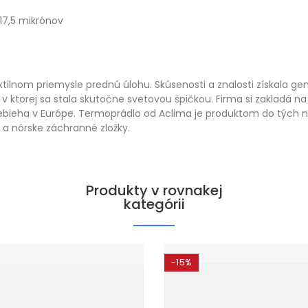
17,5 mikrónov
xtilnom priemysle prednú úlohu. Skúsenosti a znalosti získala g
 ktorej sa stala skutočne svetovou špičkou. Firma si zakladá na 
prebieha v Európe. Termoprádlo od Aclima je produktom do tých
 a nórske záchranné zložky.
Produkty v rovnakej
kategórii
-15%