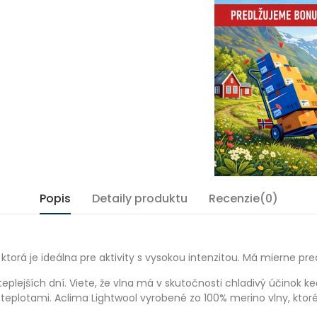
Popis
Detaily produktu
Recenzie(0)
torá je ideálna pre aktivity s vysokou intenzitou. Má mierne predĺ
plejších dní. Viete, že vlna má v skutočnosti chladivý účinok keď
teplotami. Aclima Lightwool vyrobené zo 100% merino vlny, ktoré v