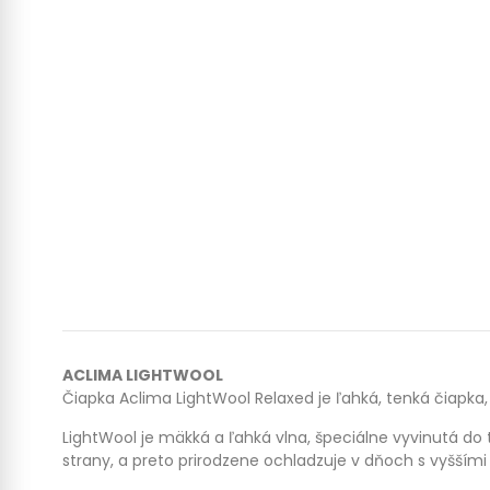
ACLIMA LIGHTWOOL
Čiapka Aclima LightWool Relaxed je ľahká, tenká čiapka, k
LightWool je mäkká a ľahká vlna, špeciálne vyvinutá do te
strany, a preto prirodzene ochladzuje v dňoch s vyššími 