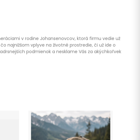
eneráciami v rodine Johansenovcov, ktorá firmu vedie už
čo najnižšom vplyve na životné prostredie, či už ide o
 nadrsnejších podmienok a nesklame Vás za akýchkoľvek
-20%