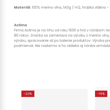
Materiál:
100% merino vlna, 140g / m2, hrúbka vlákna - 
Aclima
Firma Aclima je na trhu od roku 1939 a hrá v nórskom te
80 rokov. Značka sa zameriava na výrobu z merino vlny, v
výrobu, spracovanie až po balenie produktov. Výroba 
podmienok. Nie nadarmo si ho oblieka aj nórska armáda
-20%
-15%