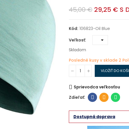
45,00 €
29,25 €
S 
Kód:
106823-Oil Blue
Veľkosť
Skladom
Posledné kusy v sklade
2 Po
VLOŽIŤ DO KOŠ
Sprievodca veľkosťou
Dostupná doprava