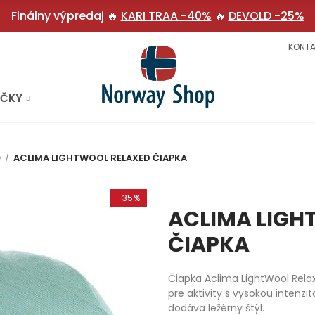
Finálny výpredaj 🔥
KARI TRAA -40%
🔥
DEVOLD -25%
KONTA
AČKY
y
ACLIMA LIGHTWOOL RELAXED ČIAPKA
-35%
ACLIMA LIGH
ČIAPKA
Čiapka Aclima LightWool Relaxe
pre aktivity s vysokou intenzit
dodáva ležérny štýl.