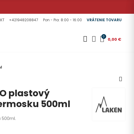
KT
+421948208847
Pon - Pia: 8:00 - 16:00
VRÁTENIE TOVARU
0
0,00 €
l
O plastový
termosku 500ml
u 500ml.