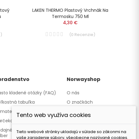
tový
LAKEN THERMO Plastový Vrchnák Na
LAKEN
u
Termosku 750 Ml
4,30 €
e
)
(
0
Recenzie
)
oradenstvo
Norwayshop
sto kladené otázky (FAQ)
O nás
ľkostná tabuľka
O značkách
materiáloch
Kontakty a obchody
Tento web využíva cookies
rčekové poukazy
Spolupracujeme
dajné miesto - Osobný
Naša značka TATLAND
Tieto webové stránky ukladajú v súlade so zákonmi na
dber
vaše zariadenie súbory, všeobecne nazývané cookies.