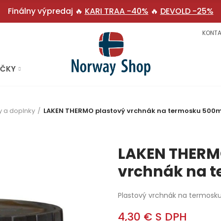
Finálny výpredaj 🔥
KARI TRAA -40%
🔥
DEVOLD -25%
KONTA
AČKY
y a doplnky
LAKEN THERMO plastový vrchnák na termosku 500m
LAKEN THERM
vrchnák na 
Plastový vrchnák na termosk
4,30 €
S DPH