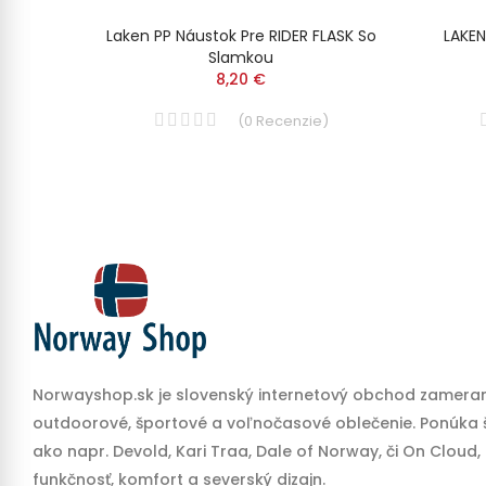
DETSKÚ
Laken PP Náustok Pre RIDER FLASK So
LAKEN
Slamkou
8,20 €
)
(
0
Recenzie
)
Norwayshop.sk je slovenský internetový obchod zameran
outdoorové, športové a voľnočasové oblečenie. Ponúka š
ako napr. Devold, Kari Traa, Dale of Norway, či On Cloud,
funkčnosť, komfort a severský dizajn.