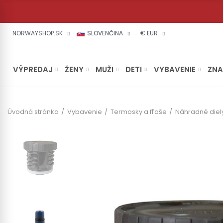
NORWAYSHOP.SK
SLOVENČINA
€ EUR
VÝPREDAJ
ŽENY
MUŽI
DETI
VYBAVENIE
ZN
Úvodná stránka
Vybavenie
Termosky a fľaše
Náhradné diel