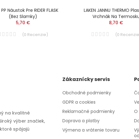
 PP Náustok Pre RIDER FLASK
LAKEN JANNU THERMO Plas
(bez Slamky)
Vrchnák Na Termosk
5,70 €
8,70 €
(
0
Recenzie
)
(
0
Recenzi
Zákaznícky servis
P
Obchodné podmienky
Ča
GDPR a cookies
Ve
Reklamačné podmienky
O 
ý na kvalitné
Doprava a platby
Da
iroký výber značiek,
 ktoré spájajú
Výmena a vrátenie tovaru
Vý
o