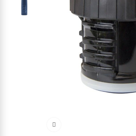
Kliknite pre zväčšenie