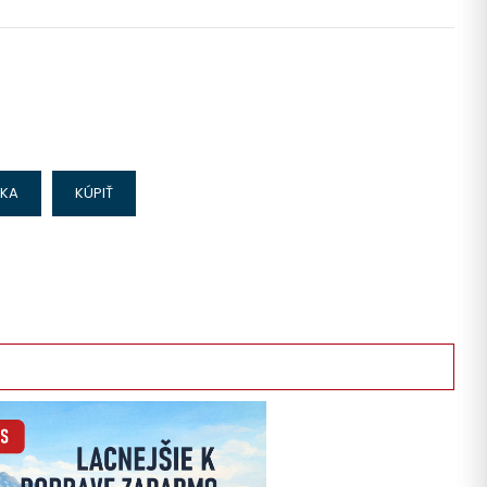
IKA
KÚPIŤ