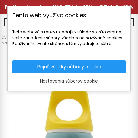
Finálny výpredaj 🔥
KARI TRAA -40%
🔥
DEVOLD -25%
Tento web využíva cookies
0
Tieto webové stránky ukladajú v súlade so zákonmi na
Úvodná stránka
Vybavenie
Termosky a fľaše
vaše zariadenie súbory, všeobecne nazývané cookies.
Náhradné diely a doplnky
LAKEN FUTURA CAP VRCHNÁK
Používaním týchto stránok s tým vyjadrujete súhlas.
Prijať všetky súbory cookie
Nastavenia súborov cookie