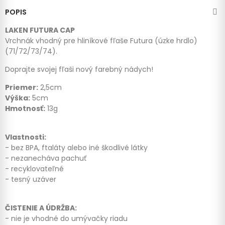
POPIS
LAKEN FUTURA CAP
Vrchnák vhodný pre hliníkové fľaše Futura (úzke hrdlo)
(71/72/73/74).
Doprajte svojej fľaši nový farebný nádych!
Priemer:
2,5cm
Výška:
5cm
Hmotnosť:
13g
Vlastnosti:
- bez BPA, ftaláty alebo iné škodlivé látky
- nezanecháva pachuť
- recyklovateľné
- tesný uzáver
ČISTENIE A ÚDRŽBA:
- nie je vhodné do umývačky riadu