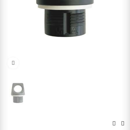
Kliknite pre zväčšenie