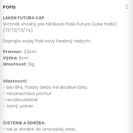
POPIS
LAKEN FUTURA CAP
Vrchnák vhodný pre hliníkové fľaše Futura (úzke hrdlo)
(71/72/73/74).
Doprajte svojej fľaši nový farebný nádych!
Priemer:
2,5cm
Výška:
5cm
Hmotnosť:
13g
Vlastnosti:
- bez BPA, ftaláty alebo iné škodlivé látky
- nezanecháva pachuť
- recyklovateľné
- tesný uzáver
ČISTENIE A ÚDRŽBA:
- nie je vhodné do umývačky riadu