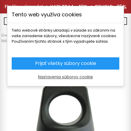
Finálny výpredaj 🔥
KARI TRAA -40%
🔥
DEVOLD -25%
Tento web využíva cookies
0
Tieto webové stránky ukladajú v súlade so zákonmi na
Úvodná stránka
Vybavenie
Termosky a fľaše
vaše zariadenie súbory, všeobecne nazývané cookies.
Náhradné diely a doplnky
LAKEN FUTURA CAP VRCHNÁK
Používaním týchto stránok s tým vyjadrujete súhlas.
Prijať všetky súbory cookie
Nastavenia súborov cookie