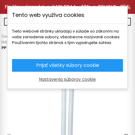
Finálny výpredaj 🔥
KARI TRAA -40%
🔥
DEVOLD -25%
Tento web využíva cookies
0
Tieto webové stránky ukladajú v súlade so zákonmi na
Úvodná stránka
Vybavenie
Termosky a fľaše
vaše zariadenie súbory, všeobecne nazývané cookies.
Náhradné diely a doplnky
Používaním týchto stránok s tým vyjadrujete súhlas.
PP straw for Flow thermo bottles 1L L. - 240mm (2 pcs.)
Prijať všetky súbory cookie
Nastavenia súborov cookie