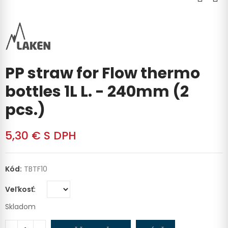
PP straw for Flow thermo
bottles 1L L. - 240mm (2
pcs.)
5,30 €
S DPH
Kód:
TBTF10
Veľkosť
Skladom