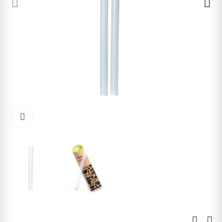
Kliknite pre zväčšenie