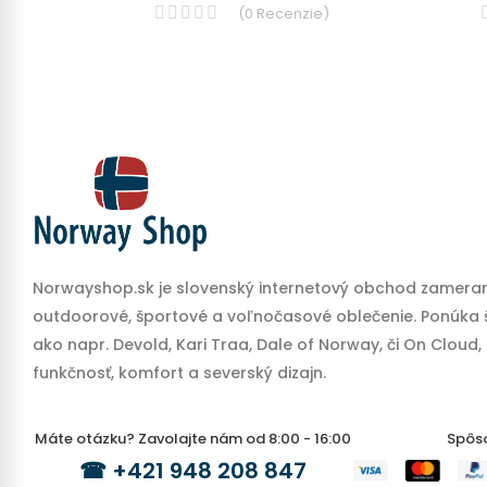
)
(
0
Recenzie
)
Norwayshop.sk je slovenský internetový obchod zameran
outdoorové, športové a voľnočasové oblečenie. Ponúka š
ako napr. Devold, Kari Traa, Dale of Norway, či On Cloud,
funkčnosť, komfort a severský dizajn.
Máte otázku? Zavolajte nám od 8:00 - 16:00
Spôs
☎
+421 948 208 847