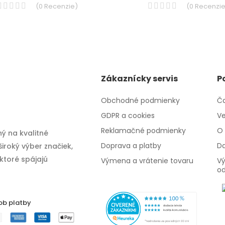
(
0
Recenzie
)
(
0
Recenzi
Zákaznícky servis
P
Obchodné podmienky
Ča
GDPR a cookies
Ve
Reklamačné podmienky
O 
ý na kvalitné
Doprava a platby
Da
iroký výber značiek,
 ktoré spájajú
Výmena a vrátenie tovaru
Vý
o
ob platby