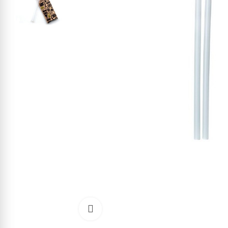
Kliknite pre zväčšenie