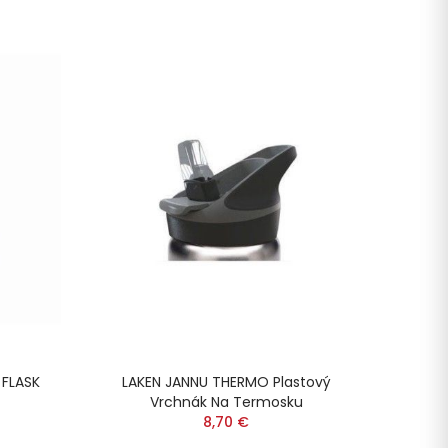
 FLASK
LAKEN JANNU THERMO Plastový
LAKEN
Vrchnák Na Termosku
8,70 €