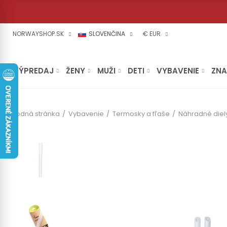
NORWAYSHOP.SK
SLOVENČINA
€ EUR
VÝPREDAJ
ŽENY
MUŽI
DETI
VYBAVENIE
ZN
Úvodná stránka
Vybavenie
Termosky a fľaše
Náhradné diel