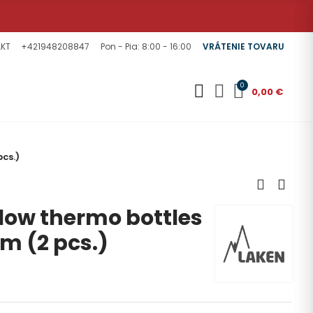
KT
+421948208847
Pon - Pia: 8:00 - 16:00
VRÁTENIE TOVARU
0
0,00 €
pcs.)
Flow thermo bottles
mm (2 pcs.)