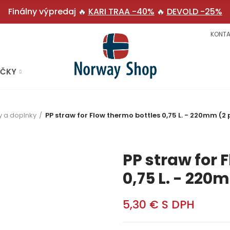
Finálny výpredaj 🔥
KARI TRAA -40%
🔥
DEVOLD -25%
KONTA
AČKY
y a doplnky
PP straw for Flow thermo bottles 0,75 L. - 220mm (2 
PP straw for 
0,75 L. - 220
5,30 €
S DPH