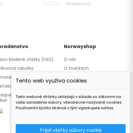
e
)
(
0
Recenzie
)
oradenstvo
Norwayshop
sto kladené otázky (FAQ)
O nás
ľkostná tabuľka
O značkách
materiáloch
Kontakty a obchody
Tento web využíva cookies
rčekové poukazy
Spolupracujeme
dajné miesto - Osobný
Naša značka TATLAND
Tieto webové stránky ukladajú v súlade so zákonmi na
dber
vaše zariadenie súbory, všeobecne nazývané cookies.
Používaním týchto stránok s tým vyjadrujete súhlas.
Prijať všetky súbory cookie