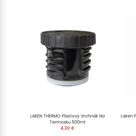
DETSKÚ
LAKEN THERMO Plastový Vrchnák Na
Laken P
Termosku 500ml
4,30 €