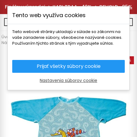
Finálny výpredaj 🔥
KARI TRAA -40%
🔥
DEVOLD -25%
Tento web využíva cookies
0
Tieto webové stránky ukladajú v súlade so zákonmi na
Úvodná stránka
Vybavenie
Termosky a fľaše
vaše zariadenie súbory, všeobecne nazývané cookies.
Náhradné diely a doplnky
LAKEN BIB PODBRADNÍK S RUKÁVMI
Používaním týchto stránok s tým vyjadrujete súhlas.
-50%
Prijať všetky súbory cookie
Nastavenia súborov cookie