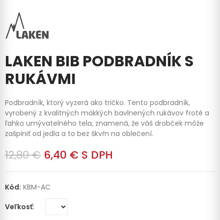
LAKEN BIB PODBRADNÍK S
RUKÁVMI
Podbradník, ktorý vyzerá ako tričko. Tento podbradník,
vyrobený z kvalitných mäkkých bavlnených rukávov froté a
ľahko umývatelného tela, znamená, že váš drobček môže
zašpiniť od jedla a to bez škvŕn na oblečení.
12,80 €
6,40 €
S DPH
Kód:
KBM-AC
Veľkosť