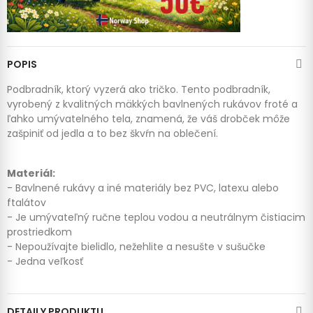
POPIS
Podbradník, ktorý vyzerá ako tričko. Tento podbradník,
vyrobený z kvalitných mäkkých bavlnených rukávov froté a
ľahko umývatelného tela, znamená, že váš drobček môže
zašpiniť od jedla a to bez škvŕn na oblečení.
Materiál:
- Bavlnené rukávy a iné materiály bez PVC, latexu alebo
ftalátov
- Je umývateľný ručne teplou vodou a neutrálnym čistiacim
prostriedkom
- Nepoužívajte bielidlo, nežehlite a nesušte v sušučke
- Jedna veľkosť
DETAILY PRODUKTU