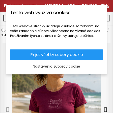
Finálny výpredaj 🔥
KARI TRAA -40%
🔥
DEVOLD -25%
Tento web využíva cookies
0
Tieto webové stránky ukladajú v súlade so zákonmi na
Úvodná stránka
Dámske oblečenie
Tričká a košele
Tričká
vaše zariadenie súbory, všeobecne nazývané cookies.
THERMOWAVE LIFE DÁMSKE TRIČKO „RESET YOURSELF“
Používaním týchto stránok s tým vyjadrujete súhlas.
Prijať všetky súbory cookie
Nastavenia súborov cookie