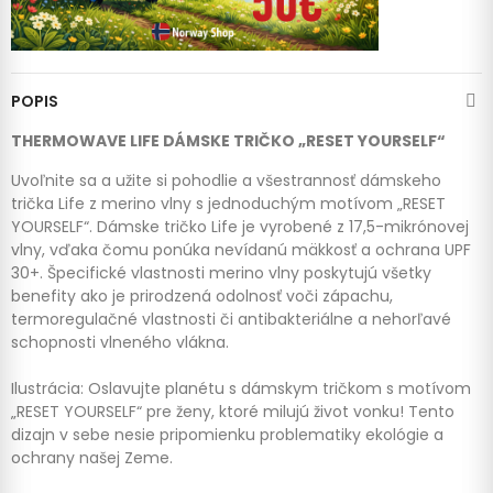
POPIS
THERMOWAVE LIFE DÁMSKE TRIČKO „RESET YOURSELF“
Uvoľnite sa a užite si pohodlie a všestrannosť dámskeho
trička Life z merino vlny s jednoduchým motívom „RESET
YOURSELF“. Dámske tričko Life je vyrobené z 17,5-mikrónovej
vlny, vďaka čomu ponúka nevídanú mäkkosť a ochrana UPF
30+. Špecifické vlastnosti merino vlny poskytujú všetky
benefity ako je prirodzená odolnosť voči zápachu,
termoregulačné vlastnosti či antibakteriálne a nehorľavé
schopnosti vlneného vlákna.
Ilustrácia: Oslavujte planétu s dámskym tričkom s motívom
„RESET YOURSELF“ pre ženy, ktoré milujú život vonku! Tento
dizajn v sebe nesie pripomienku problematiky ekológie a
ochrany našej Zeme.