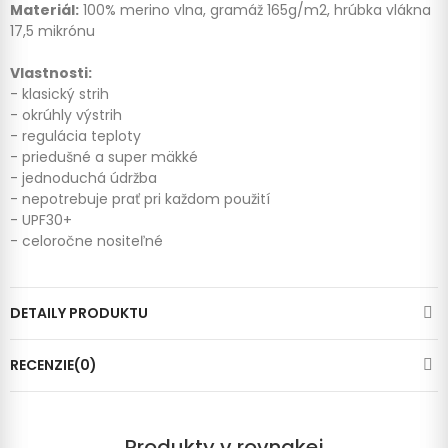
Materiál:
100% merino vlna, gramáž 165g/m2, hrúbka vlákna
17,5 mikrónu
Vlastnosti:
- klasický strih
- okrúhly výstrih
- regulácia teploty
- priedušné a super mäkké
- jednoduchá údržba
- nepotrebuje prať pri každom použití
- UPF30+
- celoročne nositeľné
DETAILY PRODUKTU
RECENZIE(0)
Produkty v rovnakej