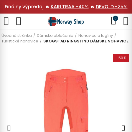
Finálny výpredaj 🔥
KARI TRAA -40%
🔥
DEVOLD -25%
0
Úvodná stránka
Dámske oblečenie
Nohavice a legíny
Turistické nohavice
SKOGSTAD RINGSTIND DÁMSKE NOHAVICE
-50%